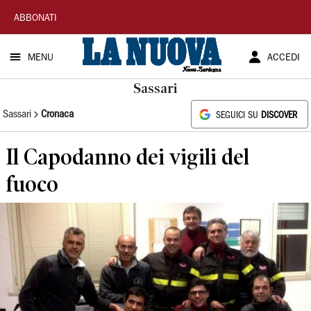
La
ABBONATI
Nuova
MENU
ACCEDI
Sardegna
Sassari
Sassari
Cronaca
SEGUICI SU
DISCOVER
Il Capodanno dei vigili del
fuoco