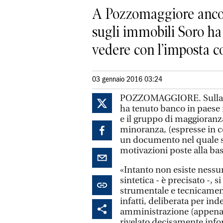
A Pozzomaggiore ancora
sugli immobili Soro ha
vedere con l’imposta 
03 gennaio 2016 03:24
POZZOMAGGIORE. Sulla qu
ha tenuto banco in paese 
e il gruppo di maggioranz
minoranza, (espresse in c
un documento nel quale s
motivazioni poste alla bas
«Intanto non esiste nessu
sintetica - è precisato -,
strumentale e tecnicamente
infatti, deliberata per ind
amministrazione (appena i
rivelato decisamente inf