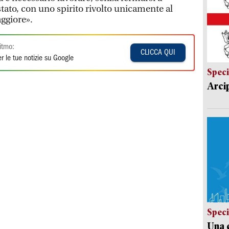
tato, con uno spirito rivolto unicamente al
ggiore».
itmo:
CLICCA QUI
r le tue notizie su Google
Speci
Arci
Speci
Una c