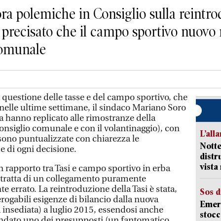
 polemiche in Consiglio sulla reintrod
 precisato che il campo sportivo nuovo 
comunale
estione delle tasse e del campo sportivo, che
nelle ultime settimane, il sindaco Mariano Soro
a hanno replicato alle rimostranze della
onsiglio comunale e con il volantinaggio), con
L’all
ono puntualizzate con chiarezza le
Notte
e di ogni decisione.
distr
vist
n rapporto tra Tasi e campo sportivo in erba
 si tratta di un collegamento puramente
 errato. La reintroduzione della Tasi è stata,
Sos d
erogabili esigenze di bilancio dalla nuova
Emerg
nsediata) a luglio 2015, essendosi anche
stocc
ondato uno dei presupposti (un fantomatico