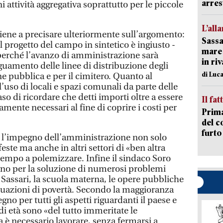
arres
ni attività aggregativa soprattutto per le piccole
L’all
iene a precisare ulteriormente sull’argomento:
Sassa
l progetto del campo in sintetico è ingiusto -
mare 
perché l’avanzo di amministrazione sarà
in ri
guamento delle linee di distribuzione degli
di Luca
e pubblica e per il cimitero. Quanto al
uso di locali e spazi comunali da parte delle
so di ricordare che detti importi oltre a essere
Il fat
amente necessari al fine di coprire i costi per
Prima
del c
furto
 l’impegno dell’amministrazione non solo
este ma anche in altri settori di «ben altra
tempo a polemizzare. Infine il sindaco Soro
gno per la soluzione di numerosi problemi
i Sassari, la scuola materna, le opere pubbliche
 situazioni di povertà. Secondo la maggioranza
gno per tutti gli aspetti riguardanti il paese e
e di età sono «del tutto immeritate le
 è necessario lavorare, senza fermarsi a