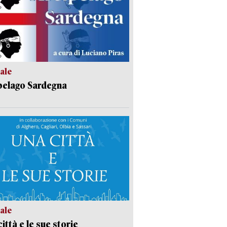
ale
pelago Sardegna
ale
ittà e le sue storie