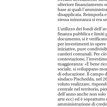
ulteriore finanziamento s
base ai quali l’amministr
disapplicata. Reimporla er
stessa minoranza si era 
L’utilizzo dei fondi dell’
finanza pubblica e limiti po
documento, si è verificato
per investimenti in opere 
iniziative, pure condivisib
cantieri comunali. Per ciò
contestazione, l’investim
maggioranza: «È bene rico
sociale, si sviluppano mom
di educazione. Il campo di
sindaco Pischedda, nel 20
voluto realizzare, rispon
centrale nel territorio, pi
dell’anno anche non solo p
arte ecc) ed è soprattutto
amministrazione di creder