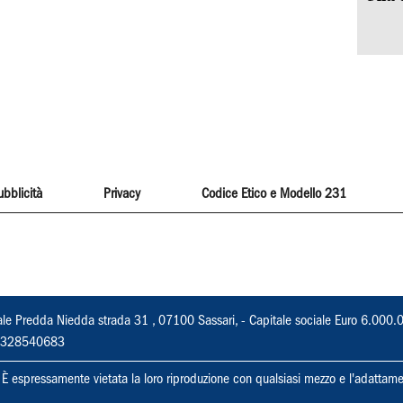
ubblicità
Privacy
Codice Etico e Modello 231
ale Predda Niedda strada 31 , 07100 Sassari, - Capitale sociale Euro 6.000.
 02328540683
ti. È espressamente vietata la loro riproduzione con qualsiasi mezzo e l'adattame