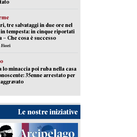
tato
arme
ri, tre salvataggi in due ore nel
in tempesta: in cinque riportati
va – Che cosa è successo
 Fiori
to
 lo minaccia poi ruba nella casa
onoscente: 35enne arrestato per
 aggravato
Le nostre iniziative