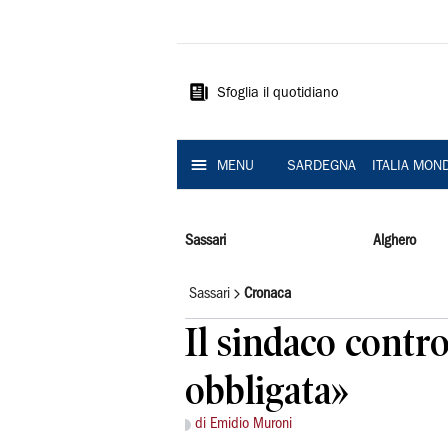
La
Nuova
Sardegna
Sfoglia il quotidiano
MENU
SARDEGNA
ITALIA MON
Sassari
Alghero
Sassari
Cronaca
Il sindaco contro
obbligata»
di Emidio Muroni