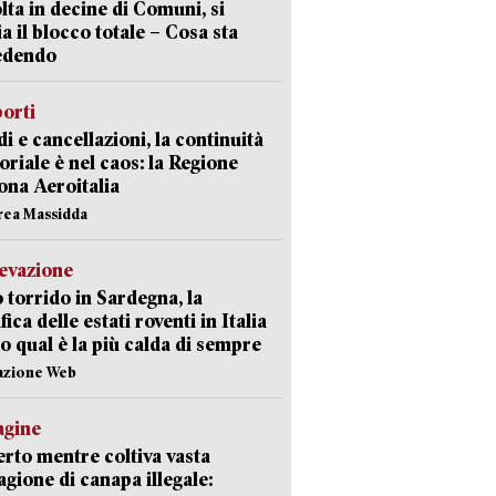
lta in decine di Comuni, si
ia il blocco totale – Cosa sta
edendo
orti
di e cancellazioni, la continuità
toriale è nel caos: la Regione
ona Aeroitalia
rea Massidda
levazione
 torrido in Sardegna, la
fica delle estati roventi in Italia
o qual è la più calda di sempre
azione Web
agine
rto mentre coltiva vasta
agione di canapa illegale: