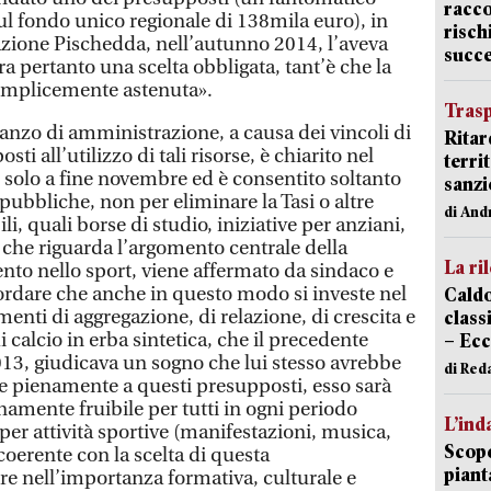
racco
ul fondo unico regionale di 138mila euro), in
risch
azione Pischedda, nell’autunno 2014, l’aveva
succ
a pertanto una scelta obbligata, tant’è che la
semplicemente astenuta».
Trasp
avanzo di amministrazione, a causa dei vincoli di
Ritar
sti all’utilizzo di tali risorse, è chiarito nel
terri
 solo a fine novembre ed è consentito soltanto
sanzi
pubbliche, non per eliminare la Tasi o altre
di And
ili, quali borse di studio, iniziative per anziani,
 che riguarda l’argomento centrale della
La ri
ento nello sport, viene affermato da sindaco e
rdare che anche in questo modo si investe nel
Caldo
enti di aggregazione, di relazione, di crescita e
classi
 calcio in erba sintetica, che il precedente
– Ecc
13, giudicava un sogno che lui stesso avrebbe
di Red
de pienamente a questi presupposti, esso sarà
enamente fruibile per tutti in ogni periodo
L’ind
er attività sportive (manifestazioni, musica,
Scope
 coerente con la scelta di questa
piant
e nell’importanza formativa, culturale e