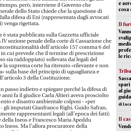
e aer
attempo, però, interviene il Governo che
cosa 
nerale dello Stato chiede che la questione di
dalla difesa di Eni (rappresentata dagli avvocati
) venga rigettata.
Il fur
Vanno
e è stata pubblicata sulla Gazzetta ufficiale
svali
a IV sezione penale della corte di Cassazione che
medic
incostituzionalità dell’articolo 157 comma 6 del
profe
 in cui prevede che il termine di prescrizione
le ric
so sia raddoppiato) sollevata dai legali del
e la suprema corte ha ritenuto «rilevante e non
Trib
 sulla base del principio di uguaglianza e
l’articolo 3 della Costituzione.
Sassa
spari
un passo indietro e spiegare perché la difesa di
al giu
e anni fa il giudice Carla Altieri aveva prosciolto
guida
ento e disastro ambientale colposi - «per
di Luca
- gli imputati Gianfranco Righi, Guido Safran,
mente rappresentanti legali (all’epoca dei fatti)
Il ca
l e della Ineos e Francesco Maria Apeddu
to Ineos. Ma l’allora procuratore della
Vend