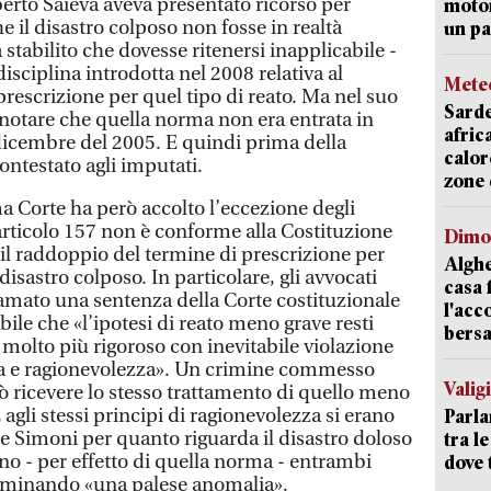
erto Saieva aveva presentato ricorso per
motor
 il disastro colposo non fosse in realtà
un pa
a stabilito che dovesse ritenersi inapplicabile -
disciplina introdotta nel 2008 relativa al
Mete
rescrizione per quel tipo di reato. Ma nel suo
Sarde
 notare che quella norma non era entrata in
afric
 dicembre del 2005. E quindi prima della
calor
ntestato agli imputati.
zone 
 Corte ha però accolto l’eccezione degli
articolo 157 non è conforme alla Costituzione
Dimo
 il raddoppio del termine di prescrizione per
Alghe
l disastro colposo. In particolare, gli avvocati
casa 
iamato una sentenza della Corte costituzionale
l'acc
ile che «l’ipotesi di reato meno grave resti
bersa
 molto più rigoroso con inevitabile violazione
nza e ragionevolezza». Un crimine commesso
Valig
 ricevere lo stesso trattamento di quello meno
agli stessi principi di ragionevolezza si erano
Parla
u e Simoni per quanto riguarda il disastro doloso
tra l
no - per effetto di quella norma - entrambi
dove 
erminando «una palese anomalia».