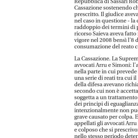
Repubblica di Sassari Rob
Cassazione sostenendo che
prescritto. Il giudice avev
nel caso in questione - la 
raddoppio dei termini di p
ricorso Saieva aveva fatto
vigore nel 2008 bensì l’8
consumazione del reato co
La Cassazione. La Suprema
avvocati Arru e Simoni: l’
nella parte in cui prevede
una serie di reati tra cui i
della difesa avevano rich
secondo cui non è accettab
soggetta a un trattamento
dei principi di eguaglia
intenzionalmente non può
grave causato per colpa. E 
appellati gli avvocati Arr
e colposo che si prescrivo
nello stesso periodo det