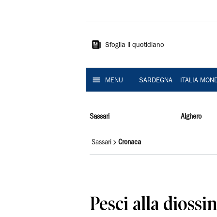
La
Nuova
Sardegna
Sfoglia il quotidiano
MENU
SARDEGNA
ITALIA MON
Sassari
Alghero
Sassari
Cronaca
Pesci alla diossi