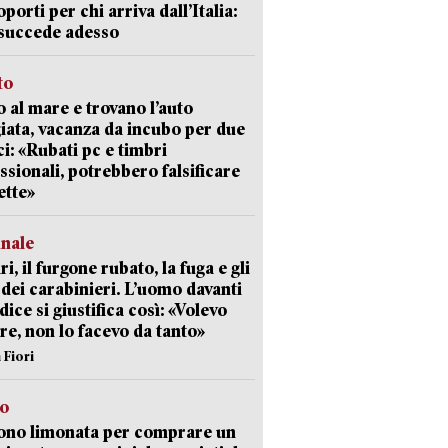
oporti per chi arriva dall’Italia:
succede adesso
to
 al mare e trovano l’auto
giata, vacanza da incubo per due
i: «Rubati pc e timbri
ssionali, potrebbero falsificare
ette»
unale
ri, il furgone rubato, la fuga e gli
 dei carabinieri. L’uomo davanti
dice si giustifica così: «Volevo
re, non lo facevo da tanto»
 Fiori
so
ono limonata per comprare un