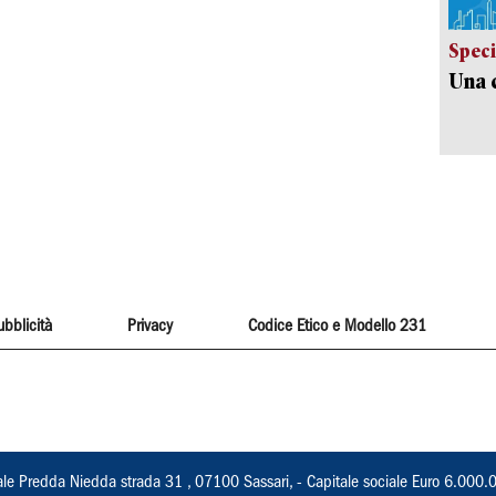
Speci
Una c
ubblicità
Privacy
Codice Etico e Modello 231
ale Predda Niedda strada 31 , 07100 Sassari, - Capitale sociale Euro 6.000.