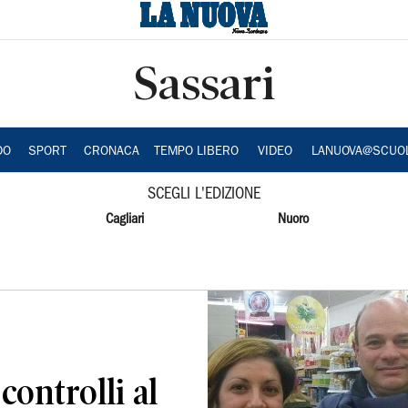
Sassari
DO
SPORT
CRONACA
TEMPO LIBERO
VIDEO
LANUOVA@SCUO
SCEGLI L'EDIZIONE
Cagliari
Nuoro
controlli al