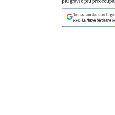
più gravi e più preoccupan
Non lasciare decidere l'algor
scegli
La Nuova Sardegna
pe