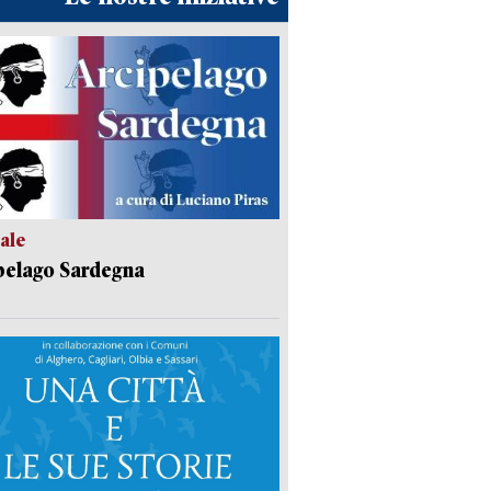
ale
pelago Sardegna