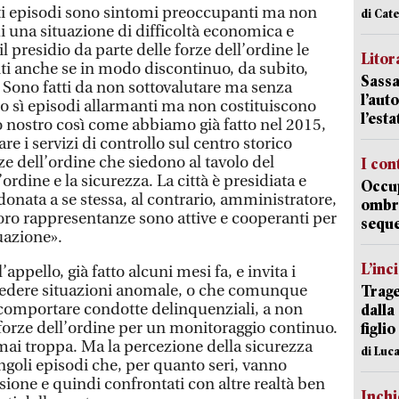
sti episodi sono sintomi preoccupanti ma non
di Cat
di una situazione di difficoltà economica e
il presidio da parte delle forze dell’ordine le
Litora
ti anche se in modo discontinuo, da subito,
Sassa
. Sono fatti da non sottovalutare ma senza
l’auto
no sì episodi allarmanti ma non costituiscono
l’est
 nostro così come abbiamo già fatto nel 2015,
 i servizi di controllo sul centro storico
rze dell’ordine che siedono al tavolo del
I con
ordine e la sicurezza. La città è presidiata e
Occup
onata a se stessa, al contrario, amministratore,
ombrel
oro rappresentanze sono attive e cooperanti per
sequ
uazione».
L’inc
appello, già fatto alcuni mesi fa, e invita i
 vedere situazioni anomale, o che comunque
Trage
omportare condotte delinquenziali, a non
dalla
e forze dell’ordine per un monitoraggio continuo.
figlio
mai troppa. Ma la percezione della sicurezza
di Luca
ngoli episodi che, per quanto seri, vanno
sione e quindi confrontati con altre realtà ben
Inch