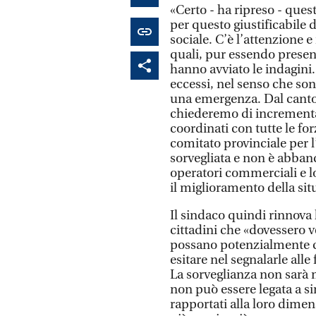
«Certo - ha ripreso - que
per questo giustificabile 
sociale. C’è l’attenzione e 
quali, pur essendo presen
hanno avviato le indagini
eccessi, nel senso che so
una emergenza. Dal canto
chiederemo di incrementare
coordinati con tutte le fo
comitato provinciale per l’
sorvegliata e non è abband
operatori commerciali e l
il miglioramento della sit
Il sindaco quindi rinnova l’
cittadini che «dovessero
possano potenzialmente c
esitare nel segnalarle all
La sorveglianza non sarà 
non può essere legata a si
rapportati alla loro dimen