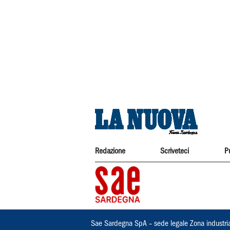
Redazione
Scriveteci
P
Sae Sardegna SpA – sede legale Zona industri