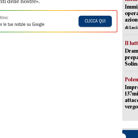
ti delle nostre».
Immig
opera
itmo:
azion
CLICCA QUI
r le tue notizie su Google
di Luc
Il lut
Dramm
prepa
Solin
Pole
Impr
137mi
attac
vergo