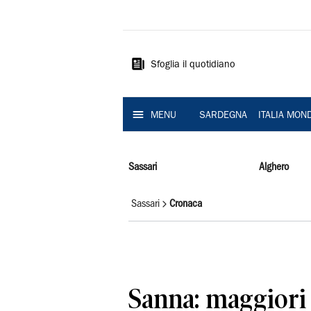
La
Nuova
Sardegna
Sfoglia il quotidiano
MENU
SARDEGNA
ITALIA MON
Sassari
Alghero
Sassari
Cronaca
Sanna: maggiori 