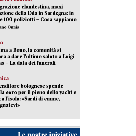
razione clandestina, maxi
zione della Dda in Sardegna: in
e 100 poliziotti – Cosa sappiamo
iano Onnis
to
a a Bono, la comunità si
ra a dare l'ultimo saluto a Luigi
as – La data dei funerali
mica
enditore bolognese spende
la euro per il pieno dello yacht e
ca l’isola: «Sardi di emme,
gnatevi»
Le nostre iniziative