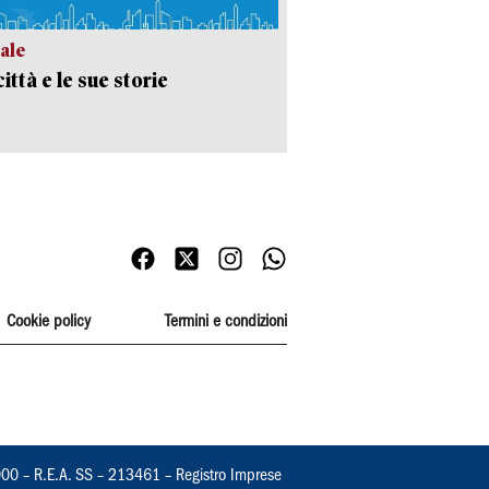
ale
ittà e le sue storie
Cookie policy
Termini e condizioni
000 – R.E.A. SS – 213461 – Registro Imprese