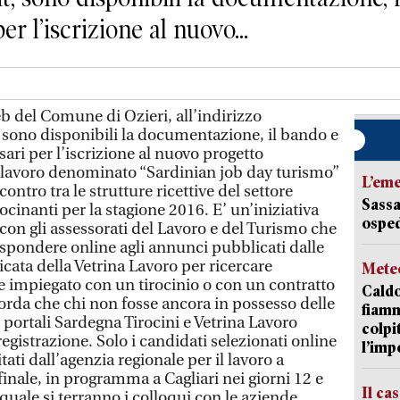
r l’iscrizione al nuovo...
b del Comune di Ozieri, all’indirizzo
sono disponibili la documentazione, il bando e
sari per l’iscrizione al nuovo progetto
l lavoro denominato “Sardinian job day turismo”
L’em
ncontro tra le strutture ricettive del settore
Sassa
irocinanti per la stagione 2016. E’ un’iniziativa
osped
 con gli assessorati del Lavoro e del Turismo che
rispondere online agli annunci pubblicati dalle
cata della Vetrina Lavoro per ricercare
Mete
e impiegato con un tirocinio o con un contratto
Caldo
icorda che chi non fosse ancora in possesso delle
fiamm
i portali Sardegna Tirocini e Vetrina Lavoro
colpi
registrazione. Solo i candidati selezionati online
l’imp
ati dall’agenzia regionale per il lavoro a
inale, in programma a Cagliari nei giorni 12 e
Il ca
 quale si terranno i colloqui con le aziende