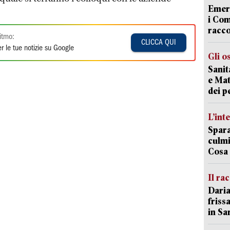
Emerg
i Com
racco
itmo:
CLICCA QUI
r le tue notizie su Google
Gli o
Sanit
e Mat
dei p
L’int
Spara
culmi
Cosa 
Il ra
Daria
friss
in Sa