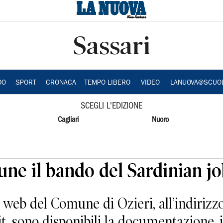
Sassari
DO
SPORT
CRONACA
TEMPO LIBERO
VIDEO
LANUOVA@SCUO
SCEGLI L'EDIZIONE
Cagliari
Nuoro
une il bando del Sardinian j
 web del Comune di Ozieri, all’indirizz
, sono disponibili la documentazione, i