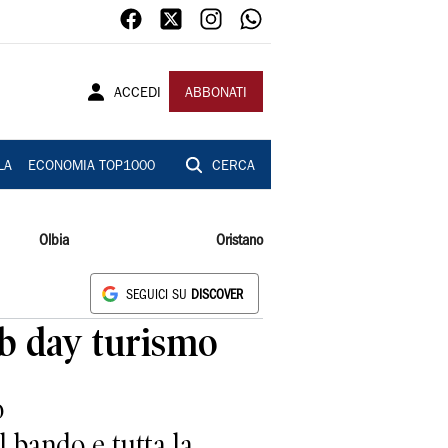
ACCEDI
ABBONATI
LA
ECONOMIA TOP1000
CERCA
Olbia
Oristano
SEGUICI SU
DISCOVER
ob day turismo
o
l bando e tutta la