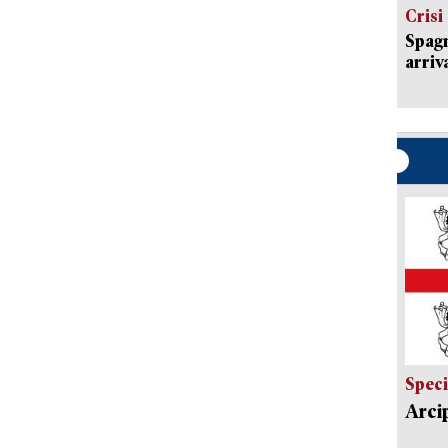
Crisi
Spagn
arriva
Speci
Arci