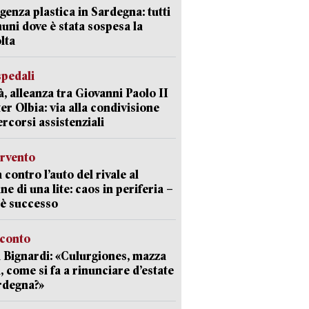
enza plastica in Sardegna: tutti
uni dove è stata sospesa la
lta
spedali
à, alleanza tra Giovanni Paolo II
er Olbia: via alla condivisione
ercorsi assistenziali
ervento
 contro l’auto del rivale al
ne di una lite: caos in periferia –
è successo
cconto
 Bignardi: «Culurgiones, mazza
a, come si fa a rinunciare d’estate
rdegna?»