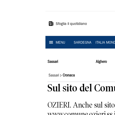
La
Nuova
Sardegna
Sfoglia il quotidiano
MENU
SARDEGNA
ITALIA MON
Sassari
Alghero
Sassari
Cronaca
Sul sito del Com
OZIERI. Anche sul sito
www.comune.ozieri.ss.it