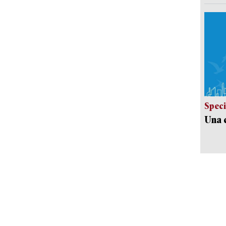
Speci
Una c