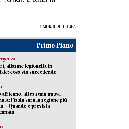
1 MINUTI DI LETTURA
Primo Piano
ergenza
ri, allarme legionella in
ale: cosa sta succedendo
o
 africano, attesa una nuova
ata: l’isola sarà la regione più
ta – Quando è prevista
ennata
so