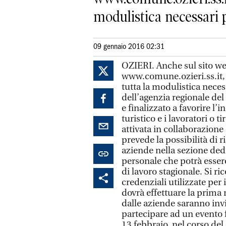
modulistica necessari pe
09 gennaio 2016 02:31
OZIERI. Anche sul sito we
www.comune.ozieri.ss.it, 
tutta la modulistica neces
dell’agenzia regionale de
e finalizzato a favorire l’i
turistico e i lavoratori o t
attivata in collaborazione
prevede la possibilità di 
aziende nella sezione dedi
personale che potrà esser
di lavoro stagionale. Si r
credenziali utilizzate per 
dovrà effettuare la prima 
dalle aziende saranno invit
partecipare ad un evento f
13 febbraio, nel corso del