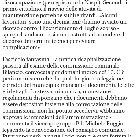
disoccupazione (percepiscono la Naspi). Secondo il
primo cittadino, il riavvio delle attività di
manutenzione potrebbe subire ritardi. «Alcuni
lavoratori (sono una decina,
ndr
) hanno avviato un
ricorso contro il licenziamento di luglio scorso -
spiega il sindaco - e siamo costretti ad attendere il
decorso dei termini tecnici per evitare
complicazioni».
Fascicolo fantasma. La pratica ricapitalizzazione
passerà all’esame della commissione comunale
Bilancio, convocata per domani mercoledì 13. C’è
però un mistero che da qualche giorno aleggia nei
corridoi del municipio: mancano i documenti, le cifre
e i dettagli. La stessa minoranza, nonostante i
regolamenti dispongano che i documenti debbano
essere depositati insieme alla convocazione delle
commissioni, non ha potuto accedervi. «Abbiamo
appreso le intenzioni dell’amministrazione -
commenta il vicecapogruppo Pd, Michele Roggio -
leggendo la convocazione del consiglio comunale.
Purtroppo però, a parte l’odg, non ci è stata fornita la