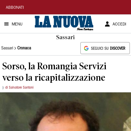
La
ABBONATI
Nuova
MENU
ACCEDI
Sardegna
Sassari
Sassari
Cronaca
SEGUICI SU
DISCOVER
Sorso, la Romangia Servizi
verso la ricapitalizzazione
di Salvatore Santoni