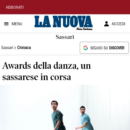
La
ABBONATI
Nuova
MENU
ACCEDI
Sardegna
Sassari
Sassari
Cronaca
SEGUICI SU
DISCOVER
Awards della danza, un
sassarese in corsa