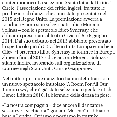
contemporaneo. La selezione è stata fatta dal Critics’
Circle, l’associazione dei critici inglesi, fra tutte le
produzioni di danza che sono state presentate nel
2015 nel Regno Unito. La premiazione avverrà a
Londra. «Siamo stati selezionati – dice Moreno
Solinas – con lo spettacolo Idiot-Syncrasy, che
abbiamo presentato al Teatro Civico il 5 e 6 giugno
2014. Dal suo debutto nel 2013 abbiamo presentato
lo spettacolo più di 50 volte in tutta Europa e anche in
Cile». «Porteremo Idiot-Syncrasy in tournée in Europa
almeno fino al 2017 - dice ancora Moreno Solinas -;
stiamo inoltre lavorando sull’organizzazione di
tournée negli Stati Uniti, Cina e Giappone».
Nel frattempo i due danzatori hanno debuttato con
un nuovo spettacolo intitolato “A Room For All Our
Tomorrows”, che è già stato selezionato per la British
Dance Edition 2016, la biennale della danza inglese.
«La nostra compagnia – dice ancora il danzatore
sassarese – si chiama “Igor and Moreno” e abbiamo
base a Londra. Creiamo e portiamo in tournèe