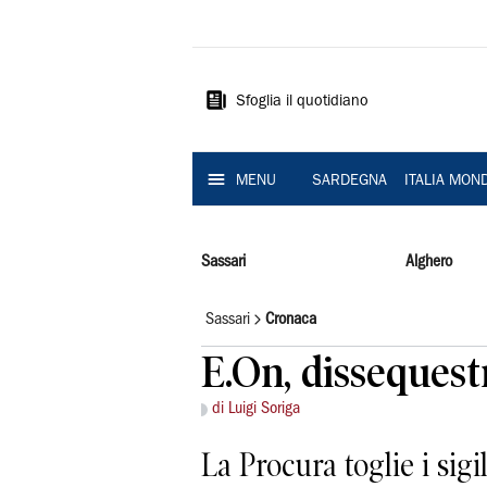
La
Nuova
Sardegna
Sfoglia il quotidiano
MENU
SARDEGNA
ITALIA MON
Sassari
Alghero
Sassari
Cronaca
E.On, dissequest
di Luigi Soriga
La Procura toglie i sig