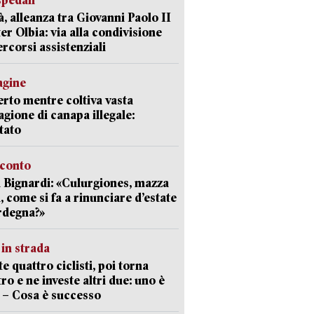
spedali
à, alleanza tra Giovanni Paolo II
er Olbia: via alla condivisione
ercorsi assistenziali
agine
rto mentre coltiva vasta
agione di canapa illegale:
tato
cconto
 Bignardi: «Culurgiones, mazza
a, come si fa a rinunciare d’estate
rdegna?»
in strada
te quattro ciclisti, poi torna
tro e ne investe altri due: uno è
 – Cosa è successo