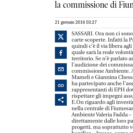
la commissione di Fiu
21 gennaio 2016 03:27
SASSARI. Ora non ci sono p
carte scoperte. Infatti la
quindi c’è il via libera agl
quale sarà la reale volontà
territorio. Se n’è parlato
l’audizione dei commissari
commissione Ambiente. Al
Mameli e Giannina Chessa
ha partecipato anche l’as
rappresentanti di EPH do
rispettare gli impegni as
E.On riguardo agli invest
nella centrale di Fiumesa
Ambiente Valeria Fadda –
direttamente dalle loro pa
progetti, ma soprattutto v