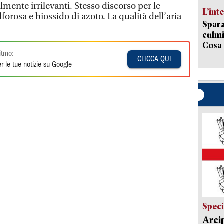
lmente irrilevanti. Stesso discorso per le
L’int
forosa e biossido di azoto. La qualità dell’aria
Spara
culmi
Cosa 
itmo:
CLICCA QUI
r le tue notizie su Google
Speci
Arci