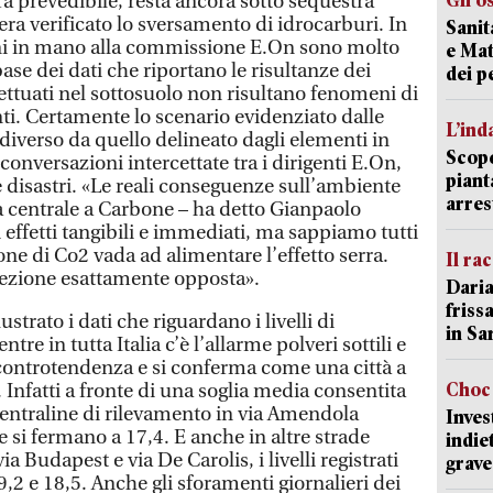
Gli o
a prevedibile, resta ancora sotto sequestra
 era verificato lo sversamento di idrocarburi. In
Sanit
ni in mano alla commissione E.On sono molto
e Mat
 base dei dati che riportano le risultanze dei
dei p
ffettuati nel sottosuolo non risultano fenomeni di
i. Certamente lo scenario evidenziato dalle
L’ind
 diverso da quello delineato dagli elementi in
Scope
conversazioni intercettate tra i dirigenti E.On,
piant
 disastri. «Le reali conseguenze sull’ambiente
arres
a centrale a Carbone – ha detto Gianpaolo
effetti tangibili e immediati, ma sappiamo tutti
ne di Co2 vada ad alimentare l’effetto serra.
Il ra
ezione esattamente opposta».
Daria
friss
trato i dati che riguardano i livelli di
in Sa
e in tutta Italia c’è l’allarme polveri sottili e
 controtendenza e si conferma come una città a
Choc 
 Infatti a fronte di una soglia media consentita
entraline di rilevamento in via Amendola
Inves
e si fermano a 17,4. E anche in altre strade
indie
a Budapest e via De Carolis, i livelli registrati
grave
,2 e 18,5. Anche gli sforamenti giornalieri dei