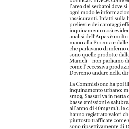
bonifica». Invece, come er
l’area dei serbatoi dove si
ogni modo le informazio
rassicuranti. Infatti sulla
prelievi e dei carotaggi e
inquinamento così evident
analisi dell’Arpas è molto
mano alla Procura e dalle 
che parlavano di inferno e
sono quelle prodotte dall
Mameli – non parliamo di 
come l’eccessiva produzio
Dovremo andare nella dir
La Commisisone ha poi illus
inquinamento urbano: mentr
smog, Sassari va in netta
basse emissioni e salubre.
all’anno di 40mg/m3, le c
hanno registrato valori ch
piuttosto trafficate come vi
sono ripsettivamente di 19