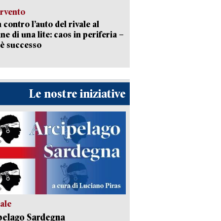
ervento
 contro l’auto del rivale al
ne di una lite: caos in periferia –
è successo
Le nostre iniziative
ale
pelago Sardegna