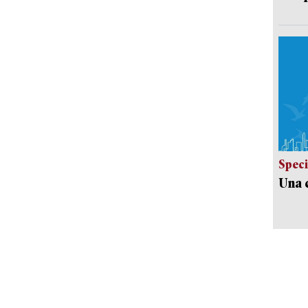
Speci
Una c