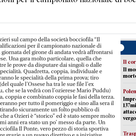
.
ieri sul campo della società bocciofila “Il
ualificazioni per il campionato nazionale di
 giornata del girone di andata vedrà affrontarsi
ese. Una gara molto particolare, quella che
Il co
 tre le prove da disputare dai singoli o dalle
Il mo
specialità. Quadretta, coppia, individuale e
mort
nno le specialità della prima prova; tiro
del quale l’Ossese ha tra le sue file l’ex
u, che se la vedrà con l’ozierese Mario Puddu)
Pole
a, coppia e combinato coppia le fasi della terza.
Impr
ranno per tutto il pomeriggio e sino alla sera il
137mi
ttirando sicuramente un folto pubblico di
attac
che a Ozieri è “storico” ed è stato sempre molto
vergo
imi anni era stato un po’ messo da parte. Un
cciofila Il Ponte, vero pezzo di storia sportiva
Trasp
are grazie a un nuovo direttivo e a iniziative