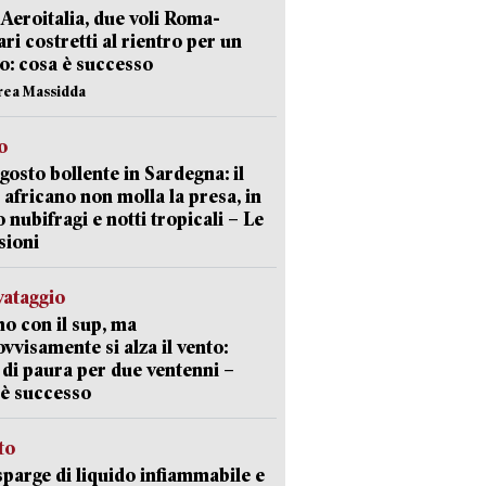
Aeroitalia, due voli Roma-
ari costretti al rientro per un
o: cosa è successo
rea Massidda
o
gosto bollente in Sardegna: il
 africano non molla la presa, in
o nubifragi e notti tropicali – Le
sioni
lvataggio
o con il sup, ma
vvisamente si alza il vento:
 di paura per due ventenni –
è successo
sto
sparge di liquido infiammabile e