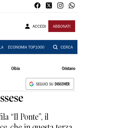
ACCEDI
ABBONATI
LA
ECONOMIA TOP1000
CERCA
Olbia
Oristano
SEGUICI SU
DISCOVER
Ossese
a “Il Ponte”, il
ce, che in questa terza