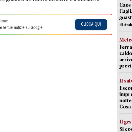
Caos 
Cagli
guast
itmo:
CLICCA QUI
di And
r le tue notizie su Google
Mete
Ferra
caldo
arriv
previ
Il sa
Escon
impro
notte
Cosa 
Il ge
Si co