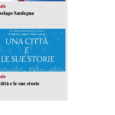
ale
pelago Sardegna
ale
ittà e le sue storie