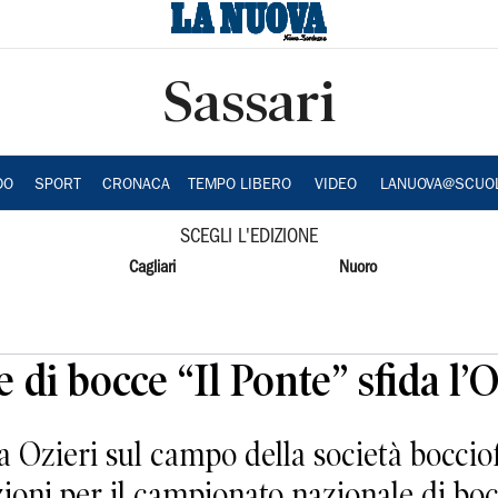
Sassari
DO
SPORT
CRONACA
TEMPO LIBERO
VIDEO
LANUOVA@SCUO
SCEGLI L'EDIZIONE
Cagliari
Nuoro
 di bocce “Il Ponte” sfida l’
 Ozieri sul campo della società bocciofil
azioni per il campionato nazionale di boc