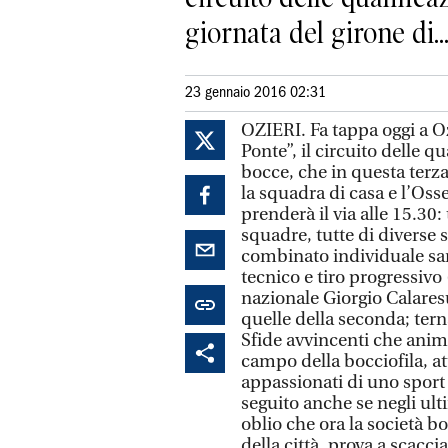
giornata del girone di..
23 gennaio 2016 02:31
OZIERI. Fa tappa oggi a Oz
Ponte”, il circuito delle q
bocce, che in questa terza
la squadra di casa e l’Oss
prenderà il via alle 15.30:
squadre, tutte di diverse 
combinato individuale sara
tecnico e tiro progressivo (
nazionale Giorgio Calares
quelle della seconda; tern
Sfide avvincenti che anime
campo della bocciofila, a
appassionati di uno sport 
seguito anche se negli ult
oblio che ora la società bo
della città, prova a scacci