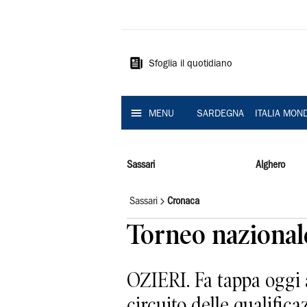
La
Nuova
Sardegna
Sfoglia il quotidiano
MENU
SARDEGNA
ITALIA MON
Sassari
Alghero
Sassari
Cronaca
Torneo nazionale
OZIERI. Fa tappa oggi a
circuito delle qualific