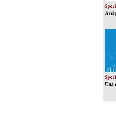
Speci
Arci
Speci
Una c