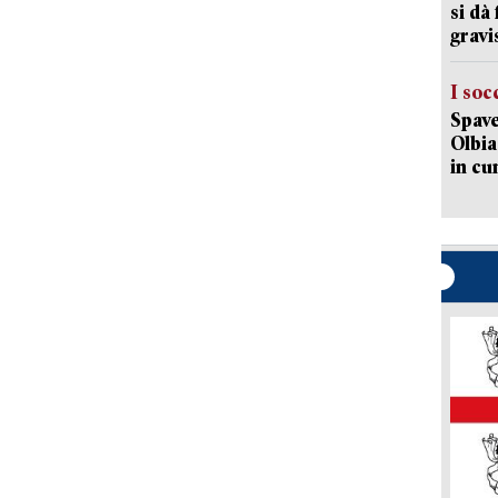
si dà
gravi
I soc
Spave
Olbia:
in cu