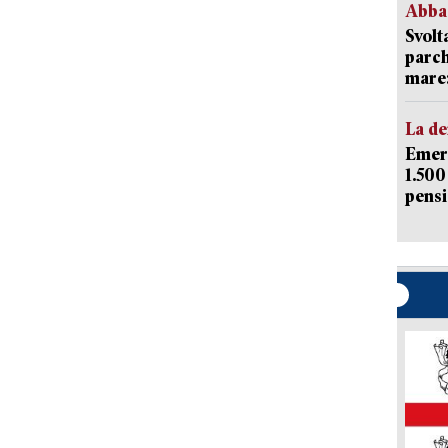
Abba
Svolt
parch
mare: 
La d
Emerg
1.500
pensi