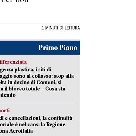
1 MINUTI DI LETTURA
Primo Piano
ifferenziata
enza plastica, i siti di
aggio sono al collasso: stop alla
lta in decine di Comuni, si
ia il blocco totale – Cosa sta
edendo
orti
di e cancellazioni, la continuità
toriale è nel caos: la Regione
ona Aeroitalia