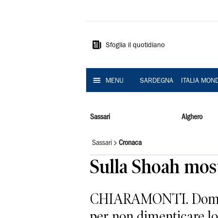
La
Nuova
Sardegna
Sfoglia il quotidiano
MENU
SARDEGNA
ITALIA MON
Sassari
Alghero
Sassari
Cronaca
Sulla Shoah most
CHIARAMONTI. Domani 
per non dimenticare lo