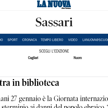
Sassari
DO
SPORT
CRONACA
TEMPO LIBERO
VIDEO
LANUOVA@SCUO
SCEGLI L'EDIZIONE
Cagliari
Nuoro
ra in biblioteca
27 gennaio è la Giornata internazio
 sterminio ai danni del popolo ebraico.