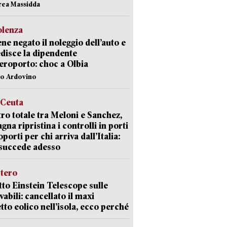
rea Massidda
olenza
ene negato il noleggio dell’auto e
disce la dipendente
aeroporto: choc a Olbia
lo Ardovino
 Ceuta
ro totale tra Meloni e Sanchez,
agna ripristina i controlli in porti
oporti per chi arriva dall’Italia:
succede adesso
stero
etto Einstein Telescope sulle
vabili: cancellato il maxi
tto eolico nell’isola, ecco perché