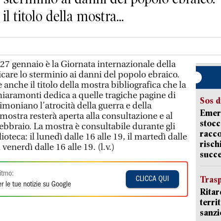
 titolo della mostra...
gennaio è la Giornata internazionale della
re lo sterminio ai danni del popolo ebraico.
nche il titolo della mostra bibliografica che la
iaramonti dedica a quelle tragiche pagine di
Sos d
imoniano l’atrocità della guerra e della
Emerg
mostra resterà aperta alla consultazione e al
stocc
ebbraio. La mostra è consultabile durante gli
racco
ioteca: il lunedì dalle 16 alle 19, il martedì dalle
risch
 venerdì dalle 16 alle 19. (l.v.)
succ
itmo:
Trasp
CLICCA QUI
r le tue notizie su Google
Ritar
terri
sanzi