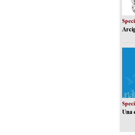
Speci
Arci
Speci
Una c