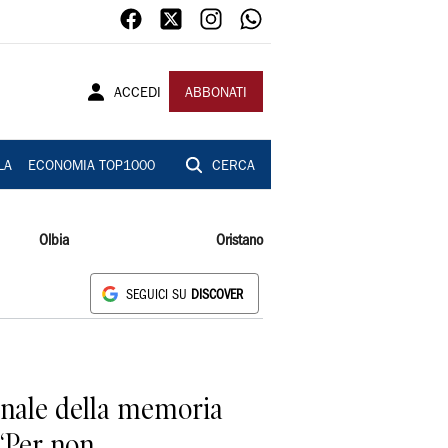
ACCEDI
ABBONATI
LA
ECONOMIA TOP1000
CERCA
Olbia
Oristano
SEGUICI SU
DISCOVER
nale della memoria
 “Per non