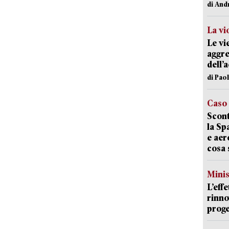
di And
La vi
Le vi
aggre
dell’
di Pao
Caso
Scont
la Sp
e aer
cosa 
Mini
L’eff
rinno
proge