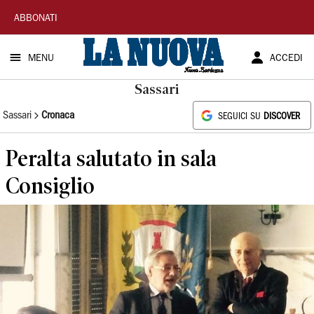
La
ABBONATI
Nuova
MENU
ACCEDI
Sardegna
Sassari
Sassari
Cronaca
SEGUICI SU
DISCOVER
Peralta salutato in sala
Consiglio