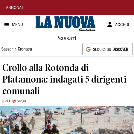
La
ABBONATI
Nuova
MENU
ACCEDI
Sardegna
Sassari
Sassari
Cronaca
SEGUICI SU
DISCOVER
Crollo alla Rotonda di
Platamona: indagati 5 dirigenti
comunali
di Luigi Soriga