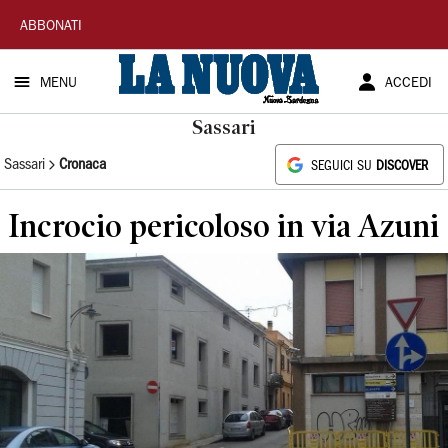
La
ABBONATI
Nuova
MENU
ACCEDI
Sardegna
Sassari
Sassari
Cronaca
SEGUICI SU
DISCOVER
Incrocio pericoloso in via Azuni