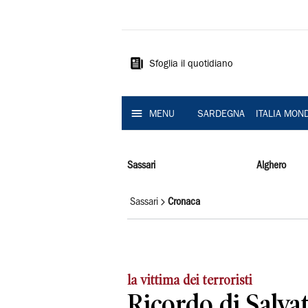
La
Nuova
Sardegna
Sfoglia il quotidiano
MENU
SARDEGNA
ITALIA MON
Sassari
Alghero
Sassari
Cronaca
la vittima dei terroristi
Ricordo di Salva