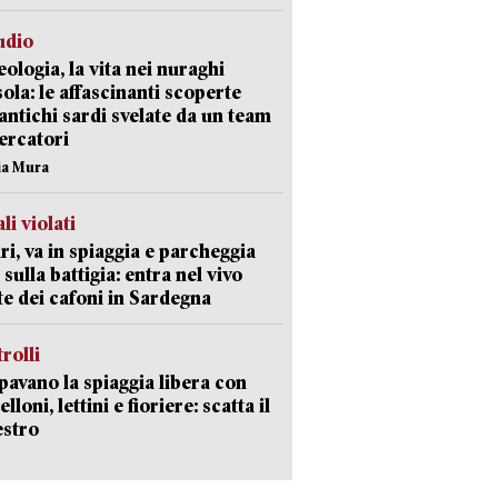
udio
ologia, la vita nei nuraghi
isola: le affascinanti scoperte
 antichi sardi svelate da un team
cercatori
nia Mura
li violati
ri, va in spiaggia e parcheggia
 sulla battigia: entra nel vivo
ate dei cafoni in Sardegna
trolli
avano la spiaggia libera con
loni, lettini e fioriere: scatta il
estro