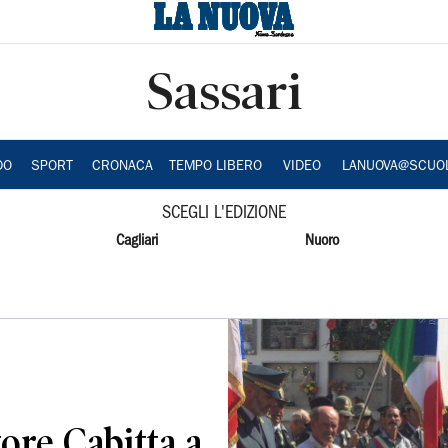
Sassari
DO
SPORT
CRONACA
TEMPO LIBERO
VIDEO
LANUOVA@SCUO
SCEGLI L'EDIZIONE
Cagliari
Nuoro
tore Cabitta a