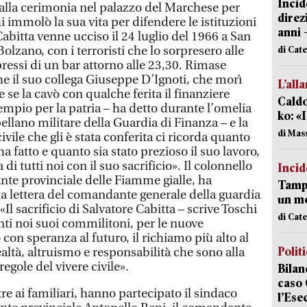
Incid
e alla cerimonia nel palazzo del Marchese per
direz
chi immolò la sua vita per difendere le istituzioni
anni 
bitta venne ucciso il 24 luglio del 1966 a San
olzano, con i terroristi che lo sorpresero alle
di Cat
ressi di un bar attorno alle 23,30. Rimase
he il suo collega Giuseppe D’Ignoti, che morì
L’all
 se la cavò con qualche ferita il finanziere
Caldo
empio per la patria – ha detto durante l’omelia
ko: «
llano militare della Guardia di Finanza – e la
di Mas
vile che gli è stata conferita ci ricorda quanto
ha fatto e quanto sia stato prezioso il suo lavoro,
 tutti noi con il suo sacrificio». Il colonnello
Incid
te provinciale delle Fiamme gialle, ha
Tampo
na lettera del comandante generale della guardia
un mo
«Il sacrificio di Salvatore Cabitta – scrive Toschi
di Cat
anti noi suoi commilitoni, per le nuove
on speranza al futuro, il richiamo più alto al
Polit
lealtà, altruismo e responsabilità che sono alla
egole del vivere civile».
Bilan
caso 
tre ai familiari, hanno partecipato il sindaco
l’Ese