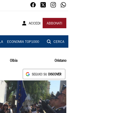
ACCEDI
ABBONATI
LA
ECONOMIA TOP1000
CERCA
Olbia
Oristano
SEGUICI SU
DISCOVER