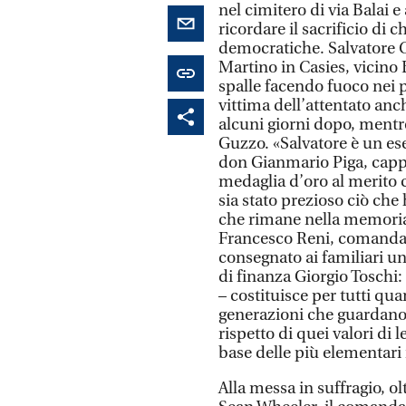
nel cimitero di via Balai 
ricordare il sacrificio di 
democratiche. Salvatore Ca
Martino in Casies, vicino B
spalle facendo fuoco nei p
vittima dell’attentato anc
alcuni giorni dopo, mentre
Guzzo. «Salvatore è un es
don Gianmario Piga, cappe
medaglia d’oro al merito ci
sia stato prezioso ciò che 
che rimane nella memoria di
Francesco Reni, comandan
consegnato ai familiari u
di finanza Giorgio Toschi: 
– costituisce per tutti qu
generazioni che guardano c
rispetto di quei valori di 
base delle più elementari r
Alla messa in suffragio, ol