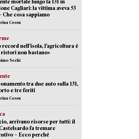
ente mortale lungo la 131 in
ione Cagliari: la vittima aveva 53
– Che cosa sappiamo
erina Cossu
arme
 record nell’isola, l’agricoltura è
I ristori non bastano»
simo Sechi
ente
namento tra due auto sulla 131,
rto e tre feriti
erina Cossu
ica
cio, arrivano risorse per tutti: il
Castelsardo fa tremare
cutivo – Ecco perché