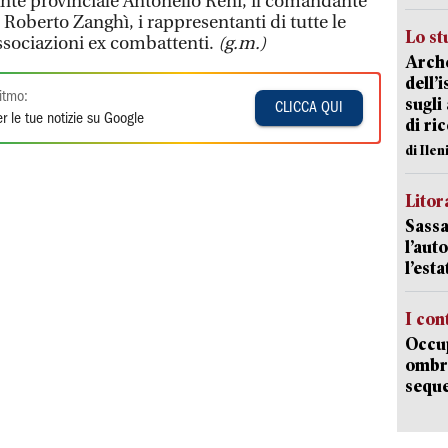
nte provinciale Antonello Reni, il comandante
 Roberto Zanghì, i rappresentanti di tutte le
Lo st
associazioni ex combattenti.
(g.m.)
Arche
dell’
itmo:
sugli
CLICCA QUI
r le tue notizie su Google
di ri
di Ile
Litora
Sassa
l’auto
l’est
I con
Occup
ombrel
sequ