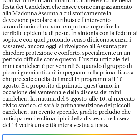
Non va dimenticato, infatti, il carattere sacrale della
festa dei Candelieri che nasce come ringraziamento
alla Madonna Assunta a cui storicamente la
devozione popolare attribuisce l'intervento
straordinario che a suo tempo fece regredire la
terribile epidemia di peste. In sintonia con la fede mai
sopita e con quel profondo senso di riconoscenza, i
sassaresi, ancora oggi, si rivolgono all'Assunta per
chiedere protezione e conforto, specialmente in un
periodo difficile come questo. L'uscita ufficiale dei
mini candelieri è per venerdì 5, quando il gruppo di
piccoli gremianti sarà impegnato nella prima discesa
che precede quella dei medi in programma il 10
agosto. E a proposito di primati, quest'anno, in
occasione del ventennale della discesa dei mini
candelieri, la mattina del 5 agosto, alle 10, al mercato
civico storico, ci sarà la prima vestizione dei piccoli
candelieri, un evento speciale, gradito preludio che
anticipa temi e clima tipici della discesa che la sera
del 14 vedrà una città intera vestita a festa.