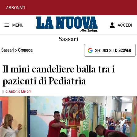
La
ABBONATI
Nuova
MENU
ACCEDI
Sardegna
Sassari
Sassari
Cronaca
SEGUICI SU
DISCOVER
Il mini candeliere balla tra i
pazienti di Pediatria
di Antonio Meloni