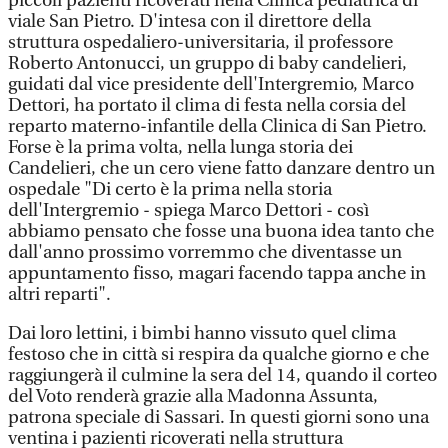
piccoli pazienti ricoverati nella Clinica pediatrica di
viale San Pietro. D'intesa con il direttore della
struttura ospedaliero-universitaria, il professore
Roberto Antonucci, un gruppo di baby candelieri,
guidati dal vice presidente dell'Intergremio, Marco
Dettori, ha portato il clima di festa nella corsia del
reparto materno-infantile della Clinica di San Pietro.
Forse è la prima volta, nella lunga storia dei
Candelieri, che un cero viene fatto danzare dentro un
ospedale "Di certo è la prima nella storia
dell'Intergremio - spiega Marco Dettori - così
abbiamo pensato che fosse una buona idea tanto che
dall'anno prossimo vorremmo che diventasse un
appuntamento fisso, magari facendo tappa anche in
altri reparti".
Dai loro lettini, i bimbi hanno vissuto quel clima
festoso che in città si respira da qualche giorno e che
raggiungerà il culmine la sera del 14, quando il corteo
del Voto renderà grazie alla Madonna Assunta,
patrona speciale di Sassari. In questi giorni sono una
ventina i pazienti ricoverati nella struttura