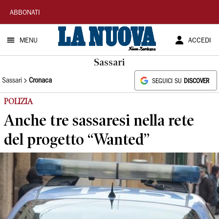
La
ABBONATI
Nuova
MENU
ACCEDI
Sardegna
Sassari
Sassari
Cronaca
SEGUICI SU
DISCOVER
POLIZIA
Anche tre sassaresi nella rete
del progetto “Wanted”