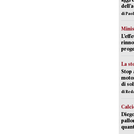
dell’
di Pao
Mini
L’eff
rinno
proge
La st
Stop 
motor
di so
di Red
Calci
Diego
pallo
quant