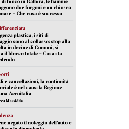
 di fuoco in Gallura, le fiamme
uggono due furgoni e un chiosco
 mare – Che cosa è successo
ifferenziata
enza plastica, i siti di
aggio sono al collasso: stop alla
lta in decine di Comuni, si
ia il blocco totale – Cosa sta
edendo
orti
di e cancellazioni, la continuità
toriale è nel caos: la Regione
ona Aeroitalia
rea Massidda
olenza
ene negato il noleggio dell’auto e
disce la dipendente