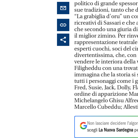
politico di grande spessor
sue tradizioni, tanto che d
“La grabiglia d'oru” un con
ricreativi di Sassari e che
che secondo una giuria di
il miglior zimino. Per rinv
rappresentazione teatrale
esperti cuochi, soci del cir
divertentissima, che, con 
vendere le interiora della
Filigheddu con una trovat
immagina che la storia si
tutti i personaggi come i 
Fred, Susie, Jack, Dolly, 
ordine di apparizione Mar
Michelangelo Ghisu Alfred
Marcello Cubeddu; Allest
Non lasciare decidere l'algor
scegli
La Nuova Sardegna
pe