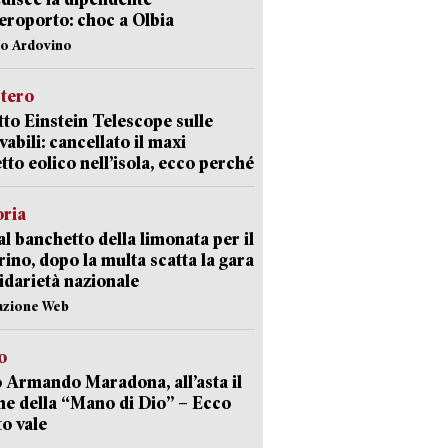
aeroporto: choc a Olbia
lo Ardovino
stero
etto Einstein Telescope sulle
vabili: cancellato il maxi
tto eolico nell’isola, ecco perché
oria
al banchetto della limonata per il
ino, dopo la multa scatta la gara
lidarietà nazionale
azione Web
o
 Armando Maradona, all’asta il
ne della “Mano di Dio” – Ecco
o vale