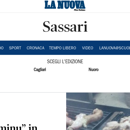
Sassari
DO
SPORT
CRONACA
TEMPO LIBERO
VIDEO
LANUOVA@SCUO
SCEGLI L'EDIZIONE
Cagliari
Nuoro
iminu” in