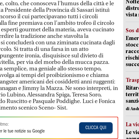
Notte
e, colto, che conosceva l'humus della città e le
distr
a Presidente della Provincia di Sassari istituì
vista
corso il cui partecipavano tutti i circoli
 alla fine premiava con l’ambito trofeo il circolo
 esperti gourmet della materia, aveva cucinato
Sos d
erdire la tradizione anche stavolta la
Emerg
 si concluderà con una ziminata cucinata dagli
stocc
colo. Si tratta di una farsa in un atto
racco
pungente ironia, disquisisce sul divieto di
risch
 vitella, per via del morbo della mucca pazza.
succ
a semplice, ma geniale allo stesso tempo,
 svolga ai tempi del proibizionismo e chiama
Trasp
gangster americani dei cosiddetti anni ruggenti:
Ritar
Flanagan e Jimmy la Mazza. Ne sono interpreti, in
terri
io Lubino, Alessandra Spiga, Teresa Soro,
sanzi
o Ruscitto e Pasquale Poddighe. Luci e Fonica
imento scenico Sceno- Sist.
di And
La vi
itmo:
CLICCA QUI
r le tue notizie su Google
Le vi
aggre