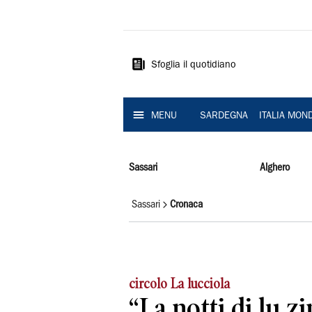
La
Nuova
Sardegna
Sfoglia il quotidiano
MENU
SARDEGNA
ITALIA MON
Sassari
Alghero
Sassari
Cronaca
circolo La lucciola
“La notti di lu z