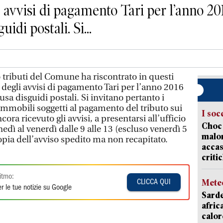
 avvisi di pagamento Tari per l’anno 20
idi postali. Si...
tributi del Comune ha riscontrato in questi
 degli avvisi di pagamento Tari per l’anno 2016
usa disguidi postali. Si invitano pertanto i
immobili soggetti al pagamento del tributo sui
I soc
cora ricevuto gli avvisi, a presentarsi all’ufficio
Choc 
nedì al venerdì dalle 9 alle 13 (escluso venerdì 5
malor
copia dell’avviso spedito ma non recapitato.
accas
criti
itmo:
Mete
CLICCA QUI
r le tue notizie su Google
Sarde
afric
calor