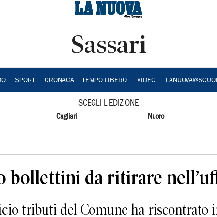
Sassari
DO
SPORT
CRONACA
TEMPO LIBERO
VIDEO
LANUOVA@SCUO
SCEGLI L'EDIZIONE
Cagliari
Nuoro
bollettini da ritirare nell’uff
o tributi del Comune ha riscontrato in 