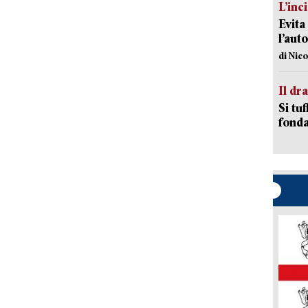
L’inc
Evita
l’aut
di Nic
Il d
Si tuf
fonda