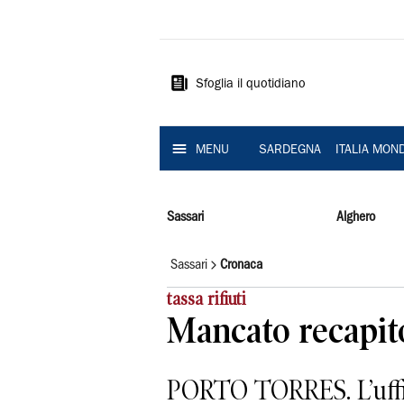
La
Nuova
Sardegna
Sfoglia il quotidiano
MENU
SARDEGNA
ITALIA MON
Sassari
Alghero
Sassari
Cronaca
tassa rifiuti
Mancato recapito 
PORTO TORRES. L’uffici