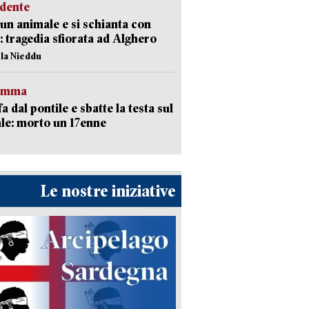
idente
 un animale e si schianta con
o: tragedia sfiorata ad Alghero
ola Nieddu
ramma
fa dal pontile e sbatte la testa sul
le: morto un 17enne
Le nostre iniziative