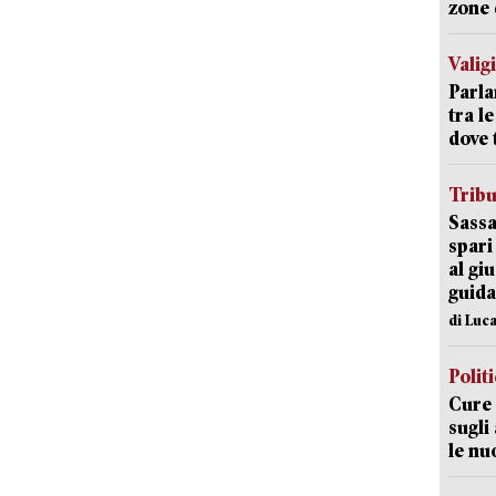
zone 
Valig
Parla
tra l
dove 
Trib
Sassa
spari
al giu
guida
di Luca
Polit
Cure 
sugli
le nu