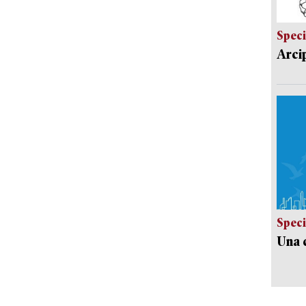
Speci
Arci
Speci
Una c