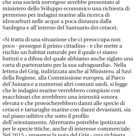
che una società norvegese avrebbe presentato al
ministero dello Sviluppo economico una richiesta di
permesso per indagini marine alla ricerca di
idrocarburi nelle acque a poca distanza dalla
Sardegna e all’interno del Santuario dei cetacei.
«Si tratta di una situazione che ci preoccupa non
poco - prosegue il primo cittadino - e che mette a
rischio un habitat naturale per il quale ci siamo
battuti e a difesa del quale abbiamo anche siglato una
carta di partenariato per la sua salvaguardia». Nella
lettera del Grig, indirizzata anche al Ministero, al Savi
della Regione, alla Commissione europea, al Parco
del’Asinara e a numerosi altri comuni sardi, si legge
che le indagini marine verrebbero compiute con
macchinari che avrebbero una intensità sonora
elevata e che provocherebbero danni alle specie di
cetacei e tartarughe marine con danni devastanti, sia
sul piano uditivo che sotto il profilo
dell’orientamento. Altrettanto potrebbe ipotizzarsi
per le specie ittiche, anche di interesse commerciale.
Nel 2015 - prosegue la nota del Grig - una richiesta