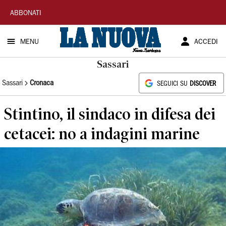
La
ABBONATI
Nuova
MENU
ACCEDI
Sardegna
Sassari
Sassari
Cronaca
SEGUICI SU
DISCOVER
Stintino, il sindaco in difesa dei
cetacei: no a indagini marine