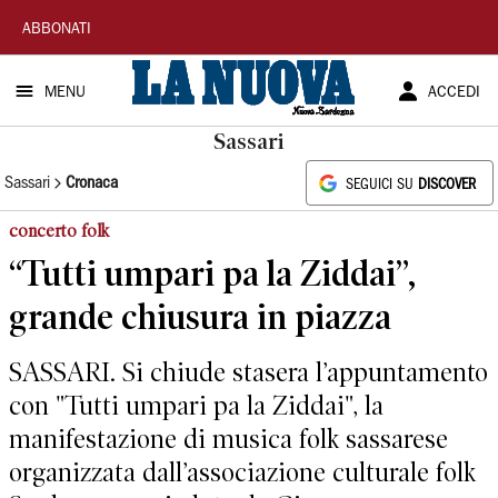
La
ABBONATI
Nuova
MENU
ACCEDI
Sardegna
Sassari
Sassari
Cronaca
SEGUICI SU
DISCOVER
concerto folk
“Tutti umpari pa la Ziddai”,
grande chiusura in piazza
SASSARI. Si chiude stasera l’appuntamento
con "Tutti umpari pa la Ziddai", la
manifestazione di musica folk sassarese
organizzata dall’associazione culturale folk