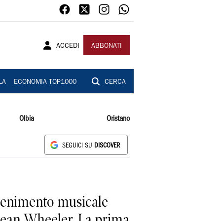
ACCEDI
ABBONATI
LA
ECONOMIA TOP1000
CERCA
Olbia
Oristano
SEGUICI SU
DISCOVER
ttenimento musicale
 Sean Wheeler. La prima