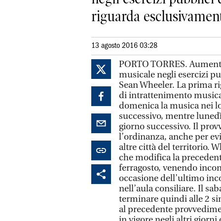
riguarda esclusivamente
13 agosto 2016 03:28
PORTO TORRES. Aumenta la
musicale negli esercizi p
Sean Wheeler. La prima ri
di intrattenimento musica
domenica la musica nei loc
successivo, mentre lunedì 
giorno successivo. Il pro
l’ordinanza, anche per evi
altre città del territorio
che modifica la precedente 
ferragosto, venendo incont
occasione dell’ultimo inc
nell’aula consiliare. Il sa
terminare quindi alle 2 si
al precedente provvedimen
in vigore negli altri giorn