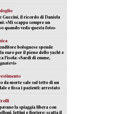
rdoglio
 Guccini, il ricordo di Daniela
ni: «Mi scappa sempre un
so quando vedo questa foto»
mica
enditore bolognese spende
la euro per il pieno dello yacht e
ca l’isola: «Sardi di emme,
gnatevi»
avestimento
to da morte sale sul tetto di un
ale e fissa i pazienti: arrestato
trolli
avano la spiaggia libera con
loni, lettini e fioriere: scatta il