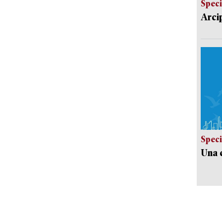
Speci
Arci
Speci
Una c