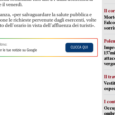
e il venerdì.
Il co
anza, «per salvaguardare la salute pubblica e
Morte
ne le richieste pervenute dagli esercenti, volte
Falco
dell'orario in vista dell'affluenza dei turisti».
sorri
Pole
itmo:
Impr
CLICCA QUI
r le tue notizie su Google
137mi
attac
vergo
Il tr
Vesti
osped
I con
Occup
ombrel