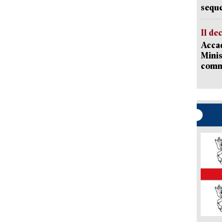
sequ
Il de
Accad
Minis
comm