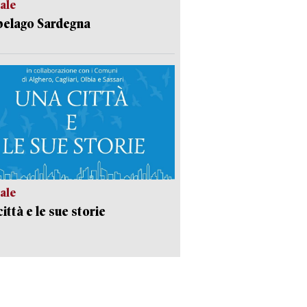
ale
pelago Sardegna
ale
ittà e le sue storie