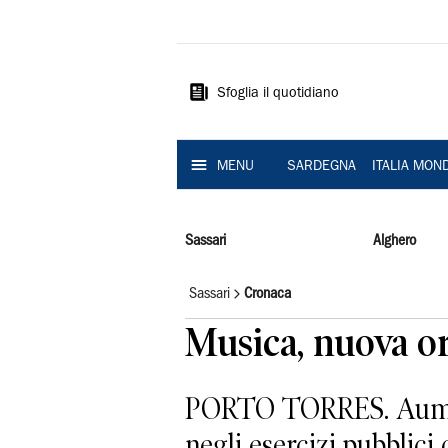
La
Nuova
Sardegna
Sfoglia il quotidiano
MENU
SARDEGNA
ITALIA MON
Sassari
Alghero
Sassari
Cronaca
Musica, nuova or
PORTO TORRES. Aumenta
negli esercizi pubblic