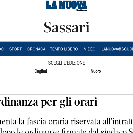
Sassari
DO
SPORT
CRONACA
TEMPO LIBERO
VIDEO
LANUOVA@SCUO
SCEGLI L'EDIZIONE
Cagliari
Nuoro
dinanza per gli orari
 la fascia oraria riservata all’intra
i dopo le ordinanze firmate dal sindaco