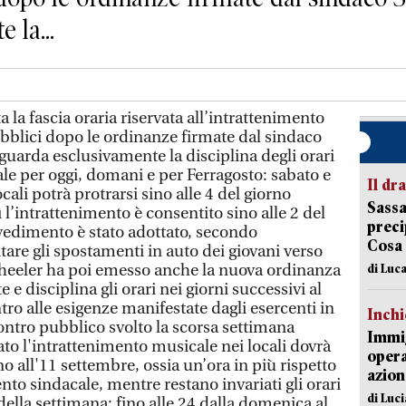
 la...
 fascia oraria riservata all’intrattenimento
ubblici dopo le ordinanze firmate dal sindaco
guarda esclusivamente la disciplina degli orari
le per oggi, domani e per Ferragosto: sabato e
Il d
ali potrà protrarsi sino alle 4 del giorno
Sassa
l’intrattenimento è consentito sino alle 2 del
preci
vvedimento è stato adottato, secondo
Cosa
tare gli spostamenti in auto dei giovani verso
. Wheeler ha poi emesso anche la nuova ordinanza
di Luca
e disciplina gli orari nei giorni successivi al
ro alle esigenze manifestate dagli esercenti in
Inch
ontro pubblico svolto la scorsa settimana
Immig
bato l'intrattenimento musicale nei locali dovrà
opera
no all'11 settembre, ossia un’ora in più rispetto
azion
to sindacale, mentre restano invariati gli orari
di Luc
i della settimana: fino alle 24 dalla domenica al