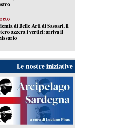
estro
creto
emia di Belle Arti di Sassari, il
tero azzera i vertici: arriva il
issario
Le nostre iniziative