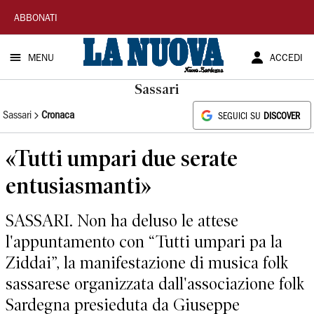
La
ABBONATI
Nuova
MENU
ACCEDI
Sardegna
Sassari
Sassari
Cronaca
SEGUICI SU
DISCOVER
«Tutti umpari due serate
entusiasmanti»
SASSARI. Non ha deluso le attese
l'appuntamento con “Tutti umpari pa la
Ziddai”, la manifestazione di musica folk
sassarese organizzata dall'associazione folk
Sardegna presieduta da Giuseppe