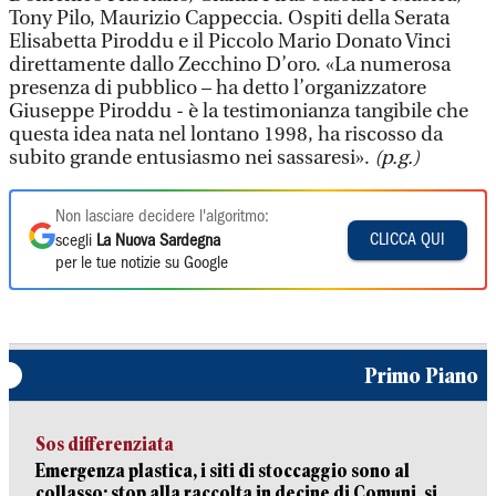
Tony Pilo, Maurizio Cappeccia. Ospiti della Serata
Elisabetta Piroddu e il Piccolo Mario Donato Vinci
direttamente dallo Zecchino D’oro. «La numerosa
presenza di pubblico – ha detto l’organizzatore
Giuseppe Piroddu - è la testimonianza tangibile che
questa idea nata nel lontano 1998, ha riscosso da
subito grande entusiasmo nei sassaresi».
(p.g.)
Non lasciare decidere l'algoritmo:
CLICCA QUI
scegli
La Nuova Sardegna
per le tue notizie su Google
Primo Piano
Sos differenziata
Emergenza plastica, i siti di stoccaggio sono al
collasso: stop alla raccolta in decine di Comuni, si