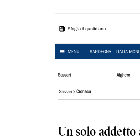
La
Nuova
Sardegna
Sfoglia il quotidiano
MENU
SARDEGNA
ITALIA MON
Sassari
Alghero
Sassari
Cronaca
Un solo addetto a