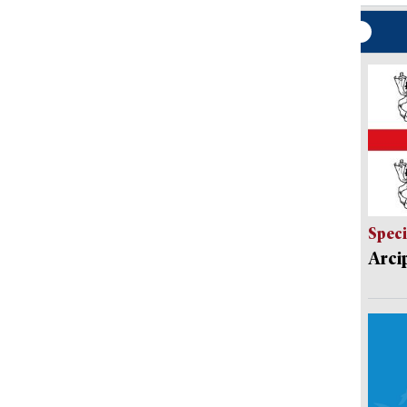
Speci
Arci