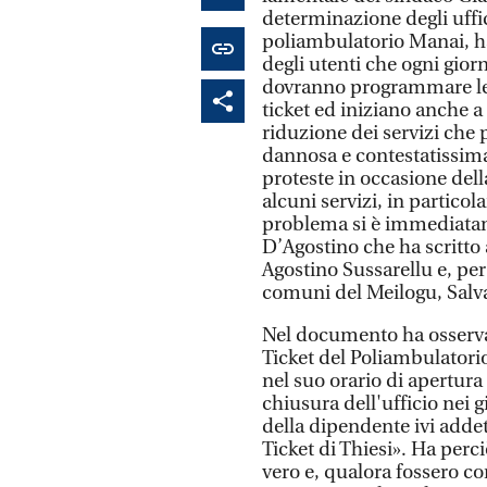
determinazione degli uffic
poliambulatorio Manai, ha
degli utenti che ogni giorn
dovranno programmare le 
ticket ed iniziano anche 
riduzione dei servizi che
dannosa e contestatissima
proteste in occasione del
alcuni servizi, in particol
problema si è immediatam
D’Agostino che ha scritto 
Agostino Sussarellu e, pe
comuni del Meilogu, Salv
Nel documento ha osservat
Ticket del Poliambulatori
nel suo orario di apertur
chiusura dell'ufficio nei 
della dipendente ivi addett
Ticket di Thiesi». Ha perc
vero e, qualora fossero 