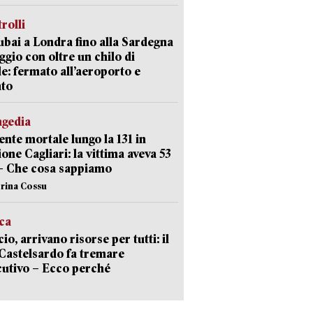
trolli
bai a Londra fino alla Sardegna
aggio con oltre un chilo di
le: fermato all’aeroporto e
ato
agedia
ente mortale lungo la 131 in
ione Cagliari: la vittima aveva 53
– Che cosa sappiamo
erina Cossu
ica
cio, arrivano risorse per tutti: il
Castelsardo fa tremare
cutivo – Ecco perché