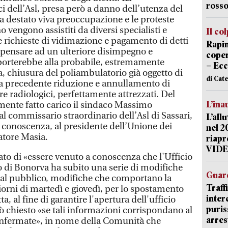
rosso
i dell’Asl, presa però a danno dell’utenza del
 destato viva preoccupazione e le proteste
o vengono assistiti da diversi specialisti e
Il co
richieste di vidimazione e pagamento di detti
Rapin
a pensare ad un ulteriore disimpegno e
coper
 porterebbe alla probabile, estremamente
– Ecc
, chiusura del poliambulatorio già oggetto di
di Cat
la precedente riduzione e annullamento di
are radiologici, perfettamente attrezzati. Del
L’ina
ente fatto carico il sindaco Massimo
al commissario straordinario dell’Asl di Sassari,
L’all
r conoscenza, al presidente dell’Unione dei
nel 2
atore Masia.
riapr
VID
o di «essere venuto a conoscenza che l'Ufficio
o di Bonorva ha subito una serie di modifiche
Guard
a al pubblico, modifiche che comportano la
Traff
giorni di martedì e giovedì, per lo spostamento
inter
a, al fine di garantire l'apertura dell'ufficio
puris
iò chiesto «se tali informazioni corrispondano al
arres
confermate», in nome della Comunità che