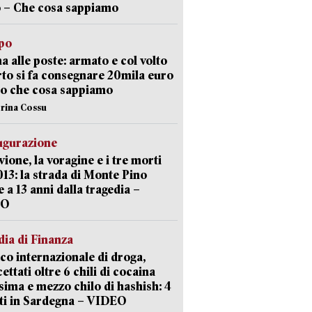
 – Che cosa sappiamo
lpo
a alle poste: armato e col volto
to si fa consegnare 20mila euro
o che cosa sappiamo
erina Cossu
ugurazione
uvione, la voragine e i tre morti
013: la strada di Monte Pino
e a 13 anni dalla tragedia –
EO
ia di Finanza
ico internazionale di droga,
cettati oltre 6 chili di cocaina
sima e mezzo chilo di hashish: 4
ti in Sardegna – VIDEO