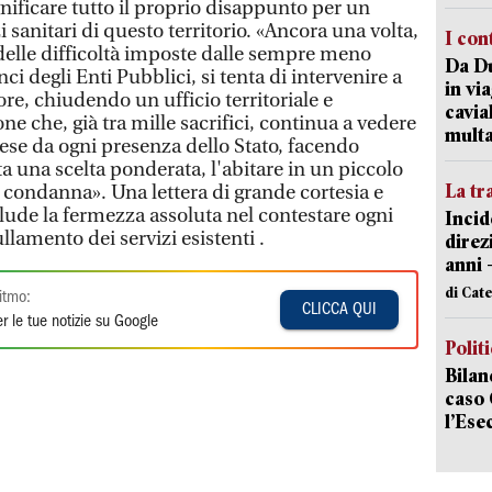
nificare tutto il proprio disappunto per un
 sanitari di questo territorio. «Ancora una volta,
I con
delle difficoltà imposte dalle sempre meno
Da Du
nci degli Enti Pubblici, si tenta di intervenire a
in vi
ore, chiudendo un ufficio territoriale e
cavia
e che, già tra mille sacrifici, continua a vedere
mult
ese da ogni presenza dello Stato, facendo
ta una scelta ponderata, l'abitare in un piccolo
La tr
condanna». Una lettera di grande cortesia e
ude la fermezza assoluta nel contestare ogni
Incid
lamento dei servizi esistenti .
direz
anni 
di Cat
itmo:
CLICCA QUI
r le tue notizie su Google
Polit
Bilan
caso 
l’Ese