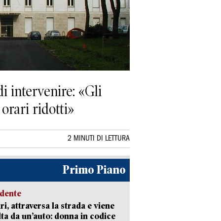
i intervenire: «Gli
orari ridotti»
2 MINUTI DI LETTURA
Primo Piano
idente
ri, attraversa la strada e viene
lta da un’auto: donna in codice