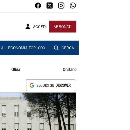
ACCEDI
ABBONATI
LA
ECONOMIA TOP1000
CERCA
Olbia
Oristano
SEGUICI SU
DISCOVER