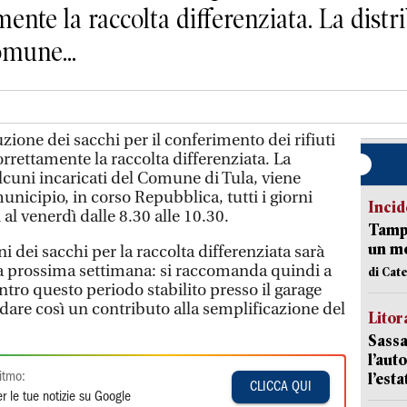
mente la raccolta differenziata. La distr
omune...
uzione dei sacchi per il conferimento dei rifiuti
orrettamente la raccolta differenziata. La
lcuni incaricati del Comune di Tula, viene
unicipio, in corso Repubblica, tutti i giorni
Incid
al venerdì dalle 8.30 alle 10.30.
Tampo
un mo
ni dei sacchi per la raccolta differenziata sarà
lla prossima settimana: si raccomanda quindi a
di Cat
 entro questo periodo stabilito presso il garage
e dare così un contributo alla semplificazione del
Litora
Sassa
l’auto
l’est
itmo:
CLICCA QUI
r le tue notizie su Google