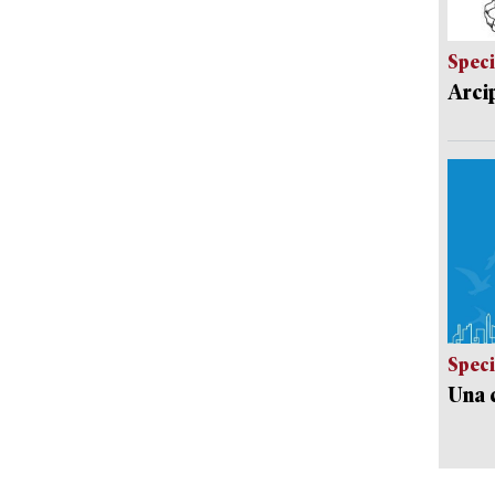
Speci
Arci
Speci
Una c