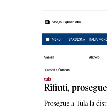
La
Nuova
Sardegna
Sfoglia il quotidiano
MENU
SARDEGNA
ITALIA MON
Sassari
Alghero
Sassari
Cronaca
tula
Rifiuti, prosegue
Prosegue a Tula la dist