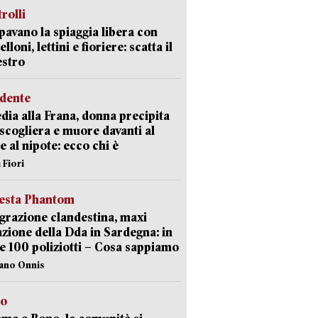
trolli
avano la spiaggia libera con
loni, lettini e fioriere: scatta il
estro
idente
dia alla Frana, donna precipita
 scogliera e muore davanti al
 e al nipote: ecco chi è
 Fiori
iesta Phantom
razione clandestina, maxi
zione della Dda in Sardegna: in
e 100 poliziotti – Cosa sappiamo
iano Onnis
to