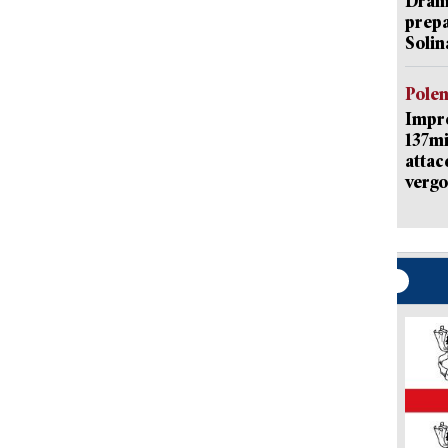
Dramm
prepa
Solin
Pole
Impr
137mi
attac
vergo