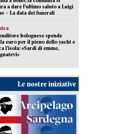
a a Bono, la comunità si
ra a dare l'ultimo saluto a Luigi
as – La data dei funerali
mica
enditore bolognese spende
la euro per il pieno dello yacht e
ca l’isola: «Sardi di emme,
gnatevi»
Le nostre iniziative