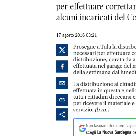
per effettuare corretta
alcuni incaricati del C
17 agosto 2016 03:21
Prosegue a Tula la distrib
necessari per effettuare c
distribuzione, curata da a
effettuata nel garage del m
della settimana dal lunedì 
La distribuzione ai cittadi
effettuata in questa e ne
tutti i cittadini di recarsi
per ricevere il materiale 
servizio.
(b.m.)
Non lasciare decidere l'algor
scegli
La Nuova Sardegna
pe