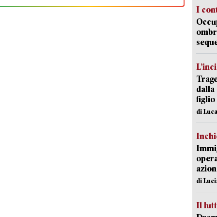
I con
Occup
ombrel
sequ
L’inc
Trage
dalla
figlio
di Luca
Inch
Immig
opera
azion
di Luc
Il lut