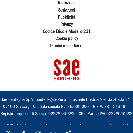
Redazione
Scriveteci
Pubblicità
Privacy
Codice Etico e Modello 231
Cookie policy
Termini e condizioni
Sae Sardegna SpA – sede legale Zona industriale Predda Niedda strada 31 ,
07100 Sassari, - Capitale sociale Euro 6.000.000 – R.E.A. SS – 213461 –
Registro Imprese di Sassari 02328540683 – CF e Partita IVA 02328540683
I diritti delle immagini e dei testi sono riservati. È espressamente vietata la