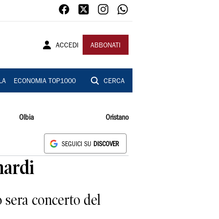
ACCEDI
ABBONATI
LA
ECONOMIA TOP1000
CERCA
Olbia
Oristano
SEGUICI SU
DISCOVER
nardi
o sera concerto del