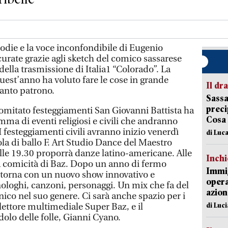
die e la voce inconfondibile di Eugenio
icurate grazie agli sketch del comico sassarese
della trasmissione di Italia1 “Colorado”. La
uest’anno ha voluto fare le cose in grande
Il d
santo patrono.
Sassa
preci
comitato festeggiamenti San Giovanni Battista ha
Cosa
ma di eventi religiosi e civili che andranno
I festeggiamenti civili avranno inizio venerdì
di Luca
ola di ballo F. Art Studio Dance del Maestro
e 19.30 proporrà danze latino-americane. Alle
Inch
 la comicità di Baz. Dopo un anno di fermo
Immig
 torna con un nuovo show innovativo e
opera
ologhi, canzoni, personaggi. Un mix che fa del
azion
ico nel suo genere. Ci sarà anche spazio per i
di Luc
il lettore multimediale Super Baz, e il
dolo delle folle, Gianni Cyano.