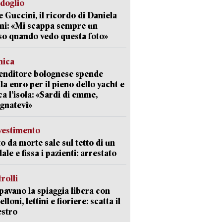
rdoglio
 Guccini, il ricordo di Daniela
ni: «Mi scappa sempre un
so quando vedo questa foto»
mica
enditore bolognese spende
la euro per il pieno dello yacht e
ca l’isola: «Sardi di emme,
gnatevi»
avestimento
to da morte sale sul tetto di un
ale e fissa i pazienti: arrestato
trolli
avano la spiaggia libera con
loni, lettini e fioriere: scatta il
estro