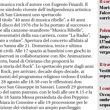
Il co
a musica rock d’autore con Eugenio Finardi. Il
Morte
re simbolo vivente dell’indipendenza artistica
Falco
o di San Giovanni uno spettacolo
sorri
itolo “40 anni di musica ribelle”, a 40 anni
 il disco del 1976 che lo ha portato al successo e
re alla canzone-manifesto “Musica Ribelle”,
Pole
resentativi della sua carriera, come “La Radio”,
Impr
to a volare”. Apertura del concerto affidata al
137mi
io Sanna alle 21. Domenica, terza e ultima
attac
i civili. Alle 17 spazio ai bambini con giochi in
vergo
 riservati in collaborazione con Abc Animazione.
erto, band di Oristano che proporrà lo
Il tr
la storia del Rock”. Lo spettacolo parte dagli anni
Vesti
l Rock, per arrivare, decade dopo decade, ai
osped
amenti del programma religioso vedono il triduo
 28 agosto alle 18.30 con le riflessioni don
roco San Giuseppe in Sassari. Lunedì 29 giornata
I con
del santo patrono, con le lodi alle ore 8.15 e la
Occup
lle 18 Santa Messa presieduta da don Peppino
ombrel
hiara in Cossoine e alle 19 processione per le
sequ
sizione dei visitatori un ampio parcheggio