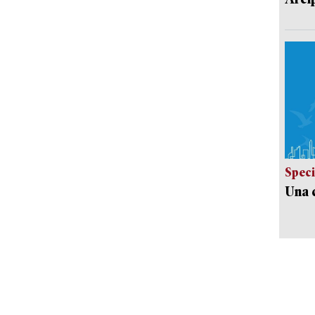
Speci
Una c