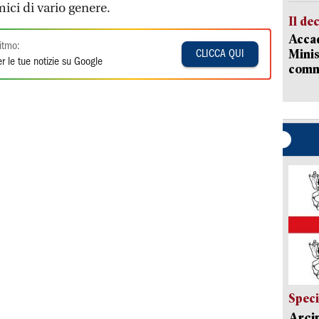
ici di vario genere.
Il de
Accad
itmo:
Minis
CLICCA QUI
r le tue notizie su Google
comm
Speci
Arci