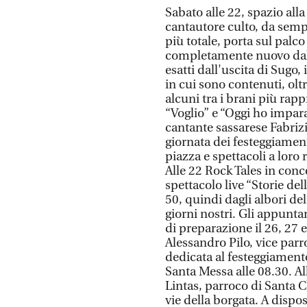
Sabato alle 22, spazio all
cantautore culto, da semp
più totale, porta sul palc
completamente nuovo dal t
esatti dall'uscita di Sugo,
in cui sono contenuti, olt
alcuni tra i brani più rapp
“Voglio” e “Oggi ho impara
cantante sassarese Fabriz
giornata dei festeggiament
piazza e spettacoli a loro
Alle 22 Rock Tales in conc
spettacolo live “Storie del
50, quindi dagli albori de
giorni nostri. Gli appunt
di preparazione il 26, 27 e
Alessandro Pilo, vice par
dedicata al festeggiamento 
Santa Messa alle 08.30. A
Lintas, parroco di Santa C
vie della borgata. A dispo