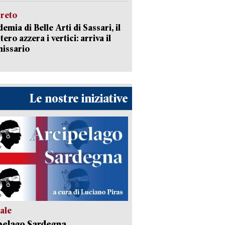
creto
emia di Belle Arti di Sassari, il
tero azzera i vertici: arriva il
issario
Le nostre iniziative
ale
pelago Sardegna