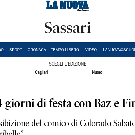
Sassari
DO
SPORT
CRONACA
TEMPO LIBERO
VIDEO
LANUOVA@SCUO
SCEGLI L'EDIZIONE
Cagliari
Nuoro
 giorni di festa con Baz e Fi
esibizione del comico di Colorado Sabat
ibelle”