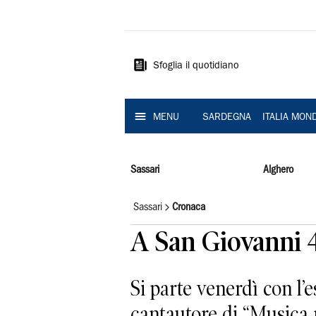
La
Nuova
Sardegna
Sfoglia il quotidiano
MENU
SARDEGNA
ITALIA MON
Sassari
Alghero
Sassari
Cronaca
A San Giovanni 4
Si parte venerdì con l’
cantautore di “Musica r