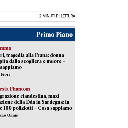
2 MINUTI DI LETTURA
Primo Piano
ramma
ri, tragedia alla Frana: donna
pita dalla scogliera e muore –
 sappiamo
 Fiori
iesta Phantom
razione clandestina, maxi
zione della Dda in Sardegna: in
e 100 poliziotti – Cosa sappiamo
iano Onnis