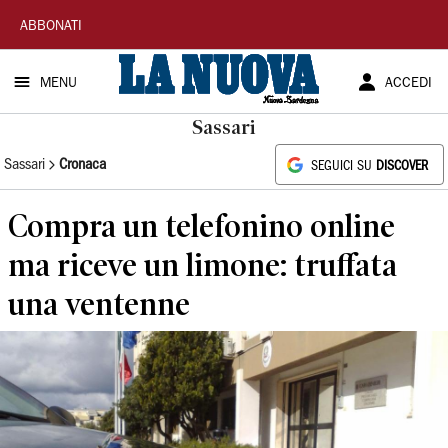
La
ABBONATI
Nuova
MENU
ACCEDI
Sardegna
Sassari
Sassari
Cronaca
SEGUICI SU
DISCOVER
Compra un telefonino online
ma riceve un limone: truffata
una ventenne