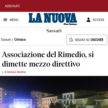
La
ABBONATI
Nuova
MENU
ACCEDI
Sardegna
Sassari
Sassari
Cronaca
SEGUICI SU
DISCOVER
Associazione del Rimedio, si
dimette mezzo direttivo
di Barbara Mastino