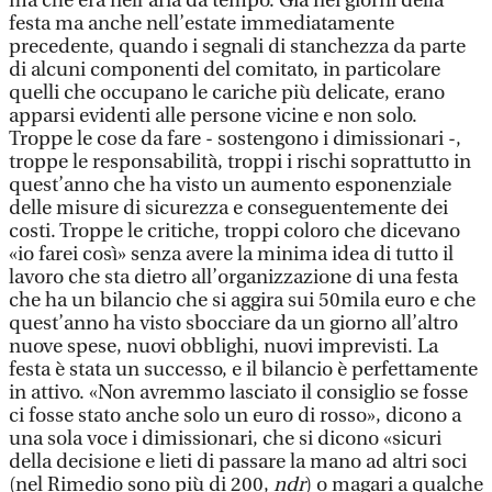
ma che era nell’aria da tempo. Già nei giorni della
festa ma anche nell’estate immediatamente
precedente, quando i segnali di stanchezza da parte
di alcuni componenti del comitato, in particolare
quelli che occupano le cariche più delicate, erano
apparsi evidenti alle persone vicine e non solo.
Troppe le cose da fare - sostengono i dimissionari -,
troppe le responsabilità, troppi i rischi soprattutto in
quest’anno che ha visto un aumento esponenziale
delle misure di sicurezza e conseguentemente dei
costi. Troppe le critiche, troppi coloro che dicevano
«io farei così» senza avere la minima idea di tutto il
lavoro che sta dietro all’organizzazione di una festa
che ha un bilancio che si aggira sui 50mila euro e che
quest’anno ha visto sbocciare da un giorno all’altro
nuove spese, nuovi obblighi, nuovi imprevisti. La
festa è stata un successo, e il bilancio è perfettamente
in attivo. «Non avremmo lasciato il consiglio se fosse
ci fosse stato anche solo un euro di rosso», dicono a
una sola voce i dimissionari, che si dicono «sicuri
della decisione e lieti di passare la mano ad altri soci
(nel Rimedio sono più di 200,
ndr
) o magari a qualche