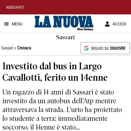
La
ABBONATI
Nuova
MENU
ACCEDI
Sardegna
Sassari
Sassari
Cronaca
SEGUICI SU
DISCOVER
Investito dal bus in Largo
Cavallotti, ferito un 14enne
Un ragazzo di 14 anni di Sassari è stato
investito da un autobus dell’Atp mentre
attraversava la strada. L’urto ha proiettato
lo studente a terra: immediatamente
soccorso, il 14enne è stato...