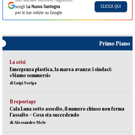
Non lasciare decidere l'algoritmo:
CLICCA QUI
scegli
La Nuova Sardegna
per le tue notizie su Google
Primo Piano
La crisi
Emergenza plastica, la marea avanza: i sindaci:
«Siamo sommersi»
di Luigi Soriga
Il reportage
Cala Luna sotto assedio, il numero chiuso non ferma
l’assalto – Cosa sta succedendo
di Alessandro Mele