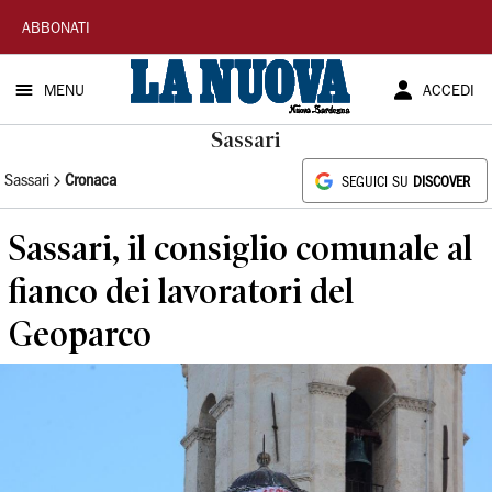
La
ABBONATI
Nuova
MENU
ACCEDI
Sardegna
Sassari
Sassari
Cronaca
SEGUICI SU
DISCOVER
Sassari, il consiglio comunale al
fianco dei lavoratori del
Geoparco