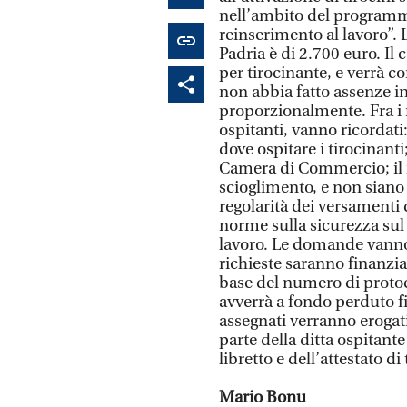
nell’ambito del programm
reinserimento al lavoro”.
Padria è di 2.700 euro. Il
per tirocinante, e verrà co
non abbia fatto assenze ing
proporzionalmente. Fra i 
ospitanti, vanno ricordat
dove ospitare i tirocinanti
Camera di Commercio; il n
scioglimento, e non siano
regolarità dei versamenti d
norme sulla sicurezza sul l
lavoro. Le domande vanno
richieste saranno finanzia
base del numero di protoc
avverrà a fondo perduto f
assegnati verranno erogati
parte della ditta ospitant
libretto e dell’attestato di 
Mario Bonu