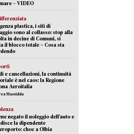
a mare – VIDEO
ifferenziata
enza plastica, i siti di
aggio sono al collasso: stop alla
lta in decine di Comuni, si
ia il blocco totale – Cosa sta
edendo
orti
di e cancellazioni, la continuità
toriale è nel caos: la Regione
ona Aeroitalia
rea Massidda
olenza
ene negato il noleggio dell’auto e
disce la dipendente
aeroporto: choc a Olbia