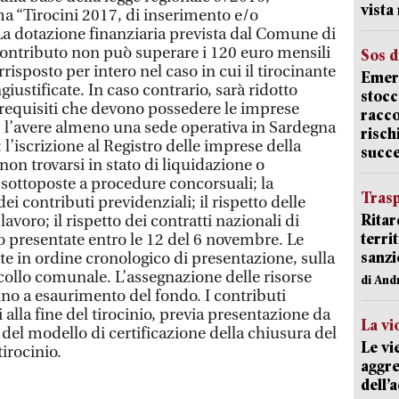
vist
a “Tirocini 2017, di inserimento e/o
 La dotazione finanziaria prevista dal Comune di
 contributo non può superare i 120 euro mensili
Sos d
rrisposto per intero nel caso in cui il tirocinante
Emerg
iustificate. In caso contrario, sarà ridotto
stocc
requisiti che devono possedere le imprese
racco
i: l’avere almeno una sede operativa in Sardegna
risch
; l’iscrizione al Registro delle imprese della
succ
on trovarsi in stato di liquidazione o
 sottoposte a procedure concorsuali; la
Trasp
ei contributi previdenziali; il rispetto delle
Ritar
avoro; il rispetto dei contratti nazionali di
terri
 presentate entro le 12 del 6 novembre. Le
sanzi
te in ordine cronologico di presentazione, sulla
ollo comunale. L’assegnazione delle risorse
di And
ino a esaurimento del fondo. I contributi
 alla fine del tirocinio, previa presentazione da
La vi
e del modello di certificazione della chiusura del
Le vi
tirocinio.
aggre
dell’