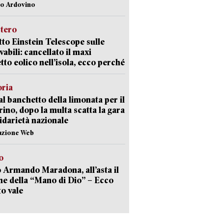
lo Ardovino
stero
etto Einstein Telescope sulle
vabili: cancellato il maxi
tto eolico nell’isola, ecco perché
oria
al banchetto della limonata per il
ino, dopo la multa scatta la gara
lidarietà nazionale
azione Web
o
 Armando Maradona, all’asta il
ne della “Mano di Dio” – Ecco
o vale