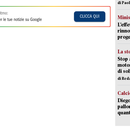
di Pao
itmo:
CLICCA QUI
Mini
r le tue notizie su Google
L’eff
rinno
proge
La st
Stop 
motor
di so
di Red
Calci
Diego
pallo
quant