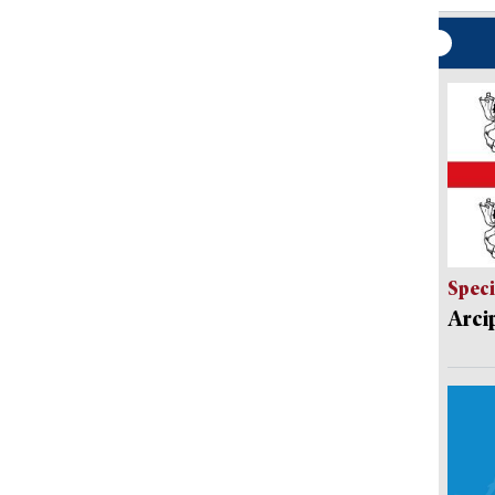
Speci
Arci