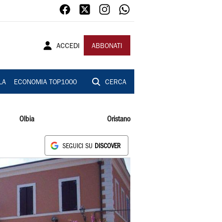
ACCEDI
ABBONATI
LA
ECONOMIA TOP1000
CERCA
Olbia
Oristano
SEGUICI SU
DISCOVER