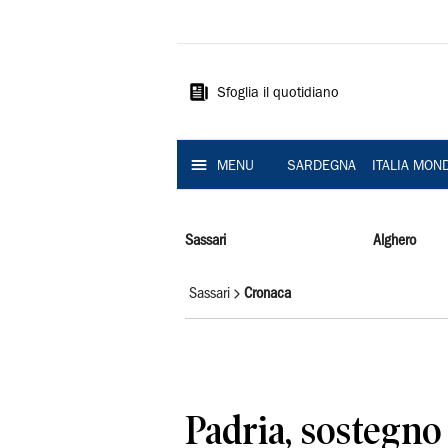
La
Nuova
Sardegna
Sfoglia il quotidiano
MENU
SARDEGNA
ITALIA MON
Sassari
Alghero
Sassari
Cronaca
Padria, sostegn