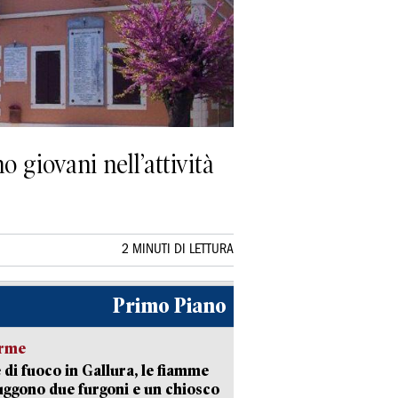
o giovani nell’attività
2 MINUTI DI LETTURA
Primo Piano
arme
 di fuoco in Gallura, le fiamme
uggono due furgoni e un chiosco