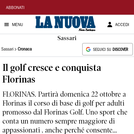
La
ABBONATI
Nuova
MENU
ACCEDI
Sardegna
Sassari
Sassari
Cronaca
SEGUICI SU
DISCOVER
Il golf cresce e conquista
Florinas
FLORINAS. Partirà domenica 22 ottobre a
Florinas il corso di base di golf per adulti
promosso dal Florinas Golf. Uno sport che
conta un numero sempre maggiore di
appassionati , anche perché consente...