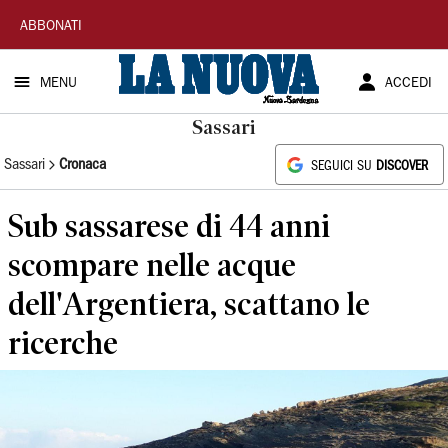
La
ABBONATI
Nuova
MENU
ACCEDI
Sardegna
Sassari
Sassari
Cronaca
SEGUICI SU
DISCOVER
Sub sassarese di 44 anni
scompare nelle acque
dell'Argentiera, scattano le
ricerche