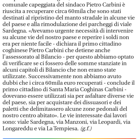
comunale capeggiata del sindaco Pietro Carbini è
riuscita a recuperare circa 60mila che sono stati
destinati al ripristino del manto stradale in alcune vie
del paese e alla rimodulazione dei parcheggi di viale
Sardegna. «Avevamo urgente necessità di intervenire
su alcune vie del nostro paese e reperire i soldi non
era per niente facile - dichiara il primo cittadino
coghinese Pietro Carbini che detiene anche
l’assessorato al Bilancio - per questo abbiamo optato
di verificare se ci fossero delle somme stanziate in
alcuni capitoli di Bilancio che non erano state
utilizzate. Successivamente non abbiamo avuto
dubbi che i circa 60mila euro recuperati - conclude il
primo cittadino di Santa Maria Coghinas Carbini -
dovevano essere utilizzati sia per asfaltare diverse vie
del paese, sia per acquistare dei dissuasori e dei
paletti che delimitassero alcune zone pedonali del
nostro centro abitato». Le vie interessate dai lavori
sono: viale Sardegna, via Manzoni, via Leopardi, via
Longareddu e via La Tempiesa.
(g.f.)