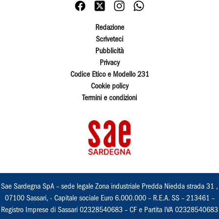
Redazione
Scriveteci
Pubblicità
Privacy
Codice Etico e Modello 231
Cookie policy
Termini e condizioni
Sae Sardegna SpA – sede legale Zona industriale Predda Niedda strada 31 ,
07100 Sassari, - Capitale sociale Euro 6.000.000 – R.E.A. SS – 213461 –
Registro Imprese di Sassari 02328540683 – CF e Partita IVA 02328540683