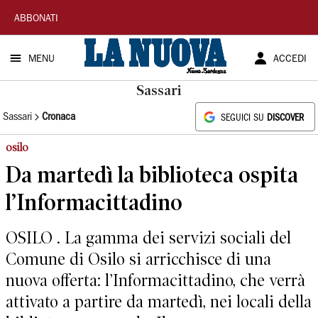
La
ABBONATI
Nuova
MENU
ACCEDI
Sardegna
Sassari
Sassari
Cronaca
SEGUICI SU
DISCOVER
osilo
Da martedì la biblioteca ospita
l’Informacittadino
OSILO . La gamma dei servizi sociali del
Comune di Osilo si arricchisce di una
nuova offerta: l’Informacittadino, che verrà
attivato a partire da martedì, nei locali della