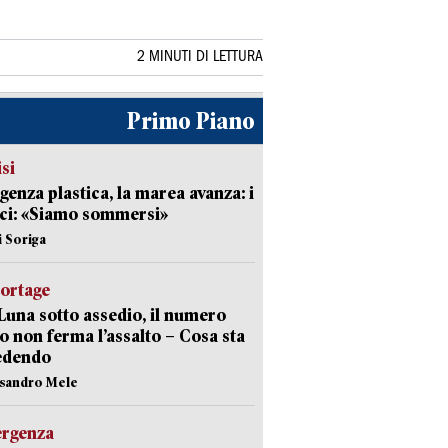
2 MINUTI DI LETTURA
Primo Piano
isi
enza plastica, la marea avanza: i
ci: «Siamo sommersi»
i Soriga
portage
Luna sotto assedio, il numero
o non ferma l’assalto – Cosa sta
edendo
ssandro Mele
ergenza