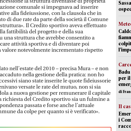
ncessione la struttura diventasse di proprietà
Sassa
zione comunale si impegnava ad inserire
osped
ive alla fideiussione, con la clausola che in
 di due rate da parte della società il Comune
Mete
struttura». Il Credito sportivo aveva effettuato
Caldo
a fattibilità del progetto e della sua
fiamm
 su una struttura che avrebbe consentito a
colpi
icare attività sportiva e di diventare poi
l’imp
valore notevolmente incrementato rispetto
Carc
to nell’estate del 2010 – precisa Mura – e non
Badu 
ccaduto nella gestione della pratica: non ho
per i
cessivi siano state inserite le quote fideiussorie
emerg
nivano versate le rate del mutuo, non si sia
di Fran
dola a nuova gestione per remunerare il capitale
a richiesta del Credito sportivo sia un fulmine a
ispondenza passata e forse anche l’attuale
Il ca
mune da colpe per quanto si è verificato».
Emerg
i Com
racco