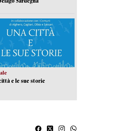
pelago Sardegna
ale
ittà e le sue storie