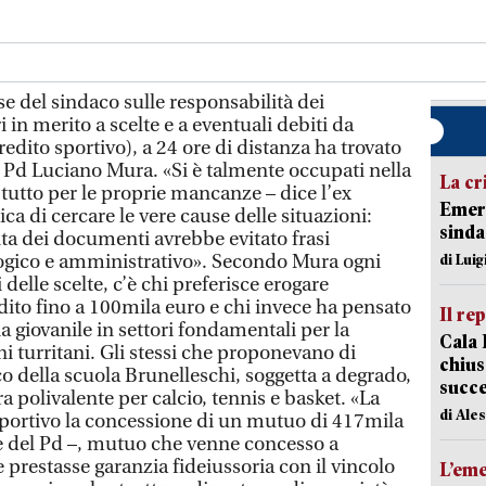
del sindaco sulle responsabilità dei
in merito a scelte e a eventuali debiti da
edito sportivo), a 24 ore di distanza ha trovato
o Pd Luciano Mura. «Si è talmente occupati nella
La cr
i tutto per le proprie mancanze – dice l’ex
Emerg
ca di cercare le vere cause delle situazioni:
sinda
nta dei documenti avrebbe evitato frasi
logico e amministrativo». Secondo Mura ogni
di Luig
delle scelte, c’è chi preferisce erogare
dito fino a 100mila euro e chi invece ha pensato
Il re
a giovanile in settori fondamentali per la
Cala 
ni turritani. Gli stessi che proponevano di
chius
o della scuola Brunelleschi, soggetta a degrado,
succ
a polivalente per calcio, tennis e basket. «La
di Ale
 sportivo la concessione di un mutuo di 417mila
e del Pd –, mutuo che venne concesso a
prestasse garanzia fideiussoria con il vincolo
L’em