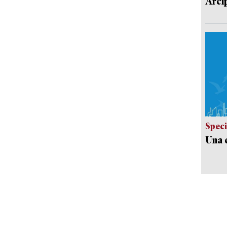
Arci
Speci
Una c