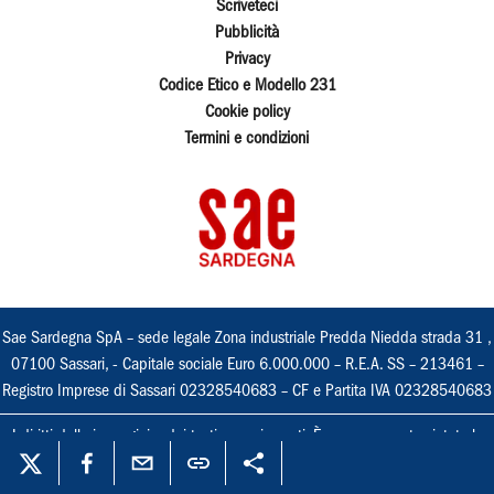
Scriveteci
Pubblicità
Privacy
Codice Etico e Modello 231
Cookie policy
Termini e condizioni
Sae Sardegna SpA – sede legale Zona industriale Predda Niedda strada 31 ,
07100 Sassari, - Capitale sociale Euro 6.000.000 – R.E.A. SS – 213461 –
Registro Imprese di Sassari 02328540683 – CF e Partita IVA 02328540683
I diritti delle immagini e dei testi sono riservati. È espressamente vietata la
loro riproduzione con qualsiasi mezzo e l'adattamento totale o parziale.