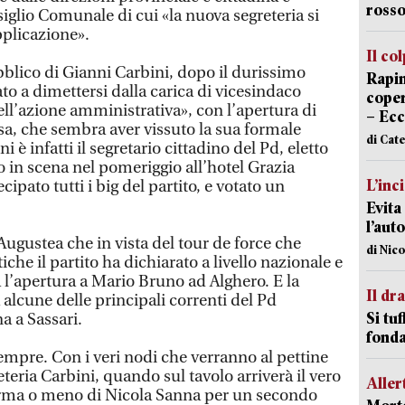
rosso
glio Comunale di cui «la nuova segreteria si
pplicazione».
Il co
bblico di Gianni Carbini, dopo il durissimo
Rapin
to a dimettersi dalla carica di vicesindaco
coper
ll’azione amministrativa», con l’apertura di
– Ecc
sa, che sembra aver vissuto la sua formale
di Cat
 è infatti il segretario cittadino del Pd, eletto
in scena nel pomeriggio all’hotel Grazia
L’inc
ipato tutti i big del partito, e votato un
Evita
l’aut
 Augustea che in vista del tour de force che
di Nic
iche il partito ha dichiarato a livello nazionale e
l’apertura a Mario Bruno ad Alghero. E la
Il d
 alcune delle principali correnti del Pd
Si tuf
a a Sassari.
fonda
pre. Con i veri nodi che verranno al pettine
eteria Carbini, quando sul tavolo arriverà il vero
Aller
ferma o meno di Nicola Sanna per un secondo