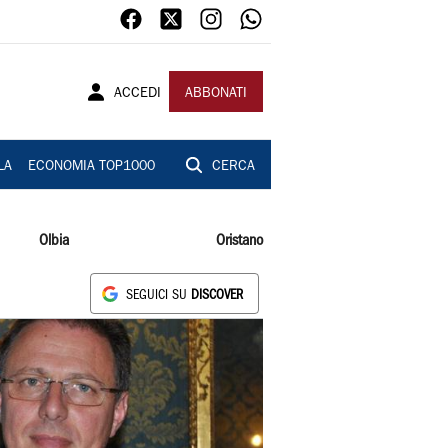
ACCEDI
ABBONATI
LA
ECONOMIA TOP1000
CERCA
Olbia
Oristano
SEGUICI SU
DISCOVER