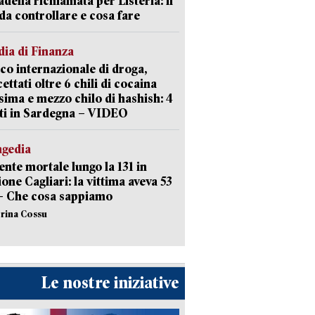
della richiamata per Listeria: il
 da controllare e cosa fare
ia di Finanza
ico internazionale di droga,
cettati oltre 6 chili di cocaina
sima e mezzo chilo di hashish: 4
ti in Sardegna – VIDEO
agedia
ente mortale lungo la 131 in
ione Cagliari: la vittima aveva 53
– Che cosa sappiamo
erina Cossu
Le nostre iniziative