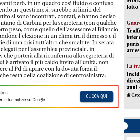
Morta
vanti però, in un quadro così fluido e confuso
lotto
endo in questi mesi, sarebbe ai limiti del
artito si sono incontrati, contati, e hanno deciso
tario di Carbini per la segreteria (con qualche
Guard
rto peso, come quello dell’assessore al Bilancio
Traff
one l’elezione in un clima tra il dimesso e il
inter
rie di una crisi tutt’altro che smaltite. In serata
puris
delegati per l’assemblea provinciale, in
arres
che porterà alla riconferma alla segreteria di
 è arrivato il più caldo invito all’unità, non
La tr
re al Pd di aprire con la dovuta forza il
Incid
he resta della coalizione di centrosinistra.
direz
anni 
itmo:
di Cat
CLICCA QUI
r le tue notizie su Google