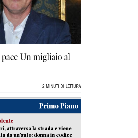
a pace Un migliaio al
2 MINUTI DI LETTURA
Primo Piano
idente
ri, attraversa la strada e viene
lta da un’auto: donna in codice