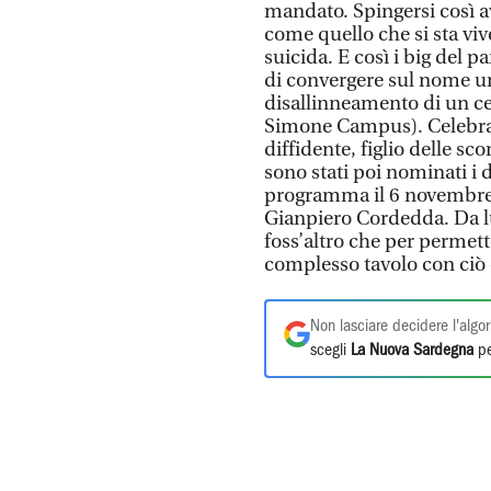
mandato. Spingersi così a
come quello che si sta viv
suicida. E così i big del p
di convergere sul nome uni
disallinneamento di un ce
Simone Campus). Celebrand
diffidente, figlio delle sco
sono stati poi nominati i 
programma il 6 novembre, 
Gianpiero Cordedda. Da lui
foss’altro che per permette
complesso tavolo con ciò c
Non lasciare decidere l'algor
scegli
La Nuova Sardegna
pe