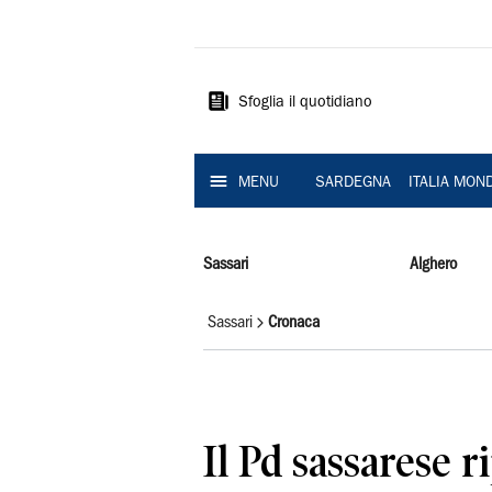
La
Nuova
Sardegna
Sfoglia il quotidiano
MENU
SARDEGNA
ITALIA MON
Sassari
Alghero
Sassari
Cronaca
Il Pd sassarese r