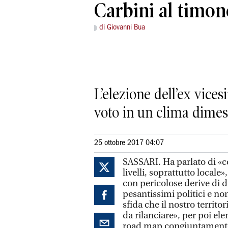
Carbini al timon
di Giovanni Bua
L’elezione dell’ex vice
voto in un clima dimess
25 ottobre 2017 04:07
SASSARI. Ha parlato di «con
livelli, soprattutto locale
con pericolose derive di
pesantissimi politici e no
sfida che il nostro territo
da rilanciare», per poi ele
road map congiuntamente d