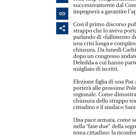
successivamente dal Consi
impegnerà a garantire l’a
Così il primo discorso pu
strappo che lo aveva porta
parlando di «fallimento de
una crisi lunga e comples
chiusura. Da lunedì Carbini
dopo un congresso andato 
Deledda a cui hanno partec
miigliaio di iscritti.
Elezione figlia di una Pax
porterà alle prossime Polit
regionale. Come dimostra 
chiusura dello strappo tra
cittadino e il sindaco Sann
Una pace armata, come sem
nella “fase due” della segr
tema cittadino: la ricon