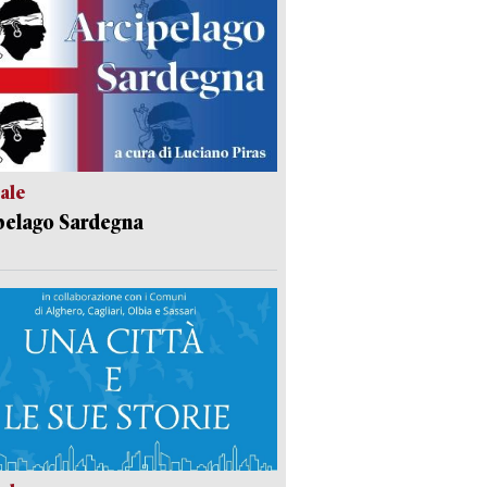
ale
pelago Sardegna