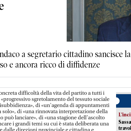
e
sindaco a segretario cittadino sancisce l
o e ancora ricco di diffidenze
creta difficoltà della vita del partito a tutti i
», «progressivo sgretolamento del tessuto sociale
 disubbidienza», di «un'agenda di appuntamenti
n solo», di «una rinnovata interpretazione della
L’inc
rio può lanciare», di «una stagione dell’ascolto
Sassa
ncare i grandi temi su cui è stata deliberata una
travo
alle direzioni provinciale e cittadina e