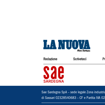
Redazione
Scriveteci
P
Sae Sardegna SpA – sede legale Zona industri
di Sassari 02328540683 – CF e Partita IVA