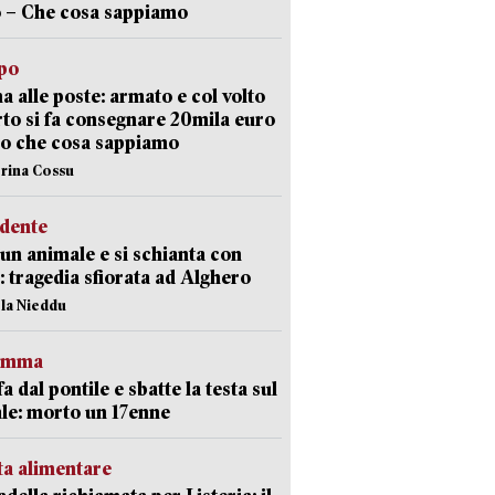
 – Che cosa sappiamo
lpo
a alle poste: armato e col volto
to si fa consegnare 20mila euro
o che cosa sappiamo
erina Cossu
idente
 un animale e si schianta con
o: tragedia sfiorata ad Alghero
ola Nieddu
ramma
fa dal pontile e sbatte la testa sul
le: morto un 17enne
ta alimentare