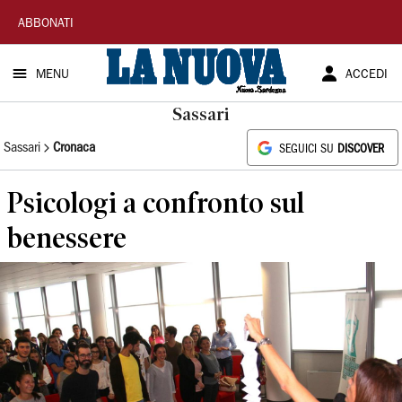
La
ABBONATI
Nuova
MENU
ACCEDI
Sardegna
Sassari
Sassari
Cronaca
SEGUICI SU
DISCOVER
Psicologi a confronto sul
benessere