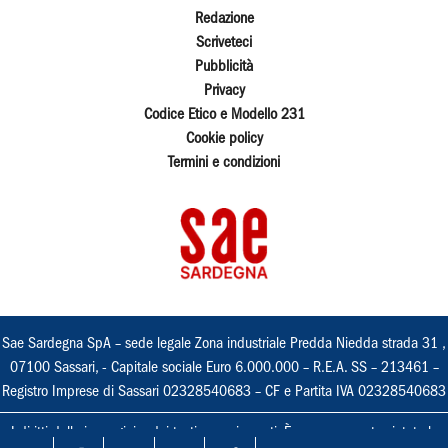
Redazione
Scriveteci
Pubblicità
Privacy
Codice Etico e Modello 231
Cookie policy
Termini e condizioni
Sae Sardegna SpA – sede legale Zona industriale Predda Niedda strada 31 ,
07100 Sassari, - Capitale sociale Euro 6.000.000 – R.E.A. SS – 213461 –
Registro Imprese di Sassari 02328540683 – CF e Partita IVA 02328540683
I diritti delle immagini e dei testi sono riservati. È espressamente vietata la