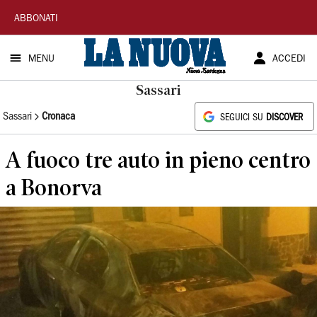
La
ABBONATI
Nuova
MENU
ACCEDI
Sardegna
Sassari
Sassari
Cronaca
SEGUICI SU
DISCOVER
A fuoco tre auto in pieno centro
a Bonorva