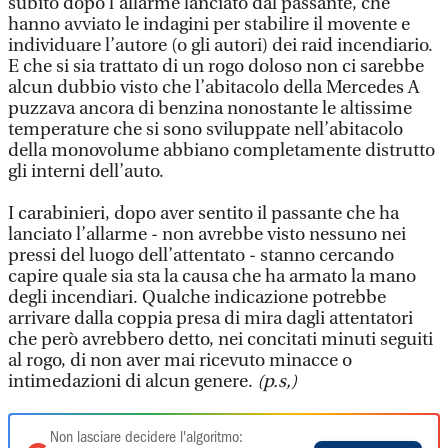
subito dopo l’allarme lanciato dal passante, che
hanno avviato le indagini per stabilire il movente e
individuare l’autore (o gli autori) dei raid incendiario.
E che si sia trattato di un rogo doloso non ci sarebbe
alcun dubbio visto che l’abitacolo della Mercedes A
puzzava ancora di benzina nonostante le altissime
temperature che si sono sviluppate nell’abitacolo
della monovolume abbiano completamente distrutto
gli interni dell’auto.
I carabinieri, dopo aver sentito il passante che ha
lanciato l’allarme - non avrebbe visto nessuno nei
pressi del luogo dell’attentato - stanno cercando
capire quale sia sta la causa che ha armato la mano
degli incendiari. Qualche indicazione potrebbe
arrivare dalla coppia presa di mira dagli attentatori
che però avrebbero detto, nei concitati minuti seguiti
al rogo, di non aver mai ricevuto minacce o
intimedazioni di alcun genere.
(p.s,)
Non lasciare decidere l'algoritmo: