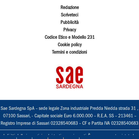
Redazione
Scriveteci
Pubblicità
Privacy
Codice Etico e Modello 231
Cookie policy
Termini e condizioni
Sae Sardegna SpA – sede legale Zona industriale Predda Niedda strada 31 ,
07100 Sassari, - Capitale sociale Euro 6.000.000 – R.E.A. SS – 213461 –
Registro Imprese di Sassari 02328540683 – CF e Partita IVA 02328540683
I diritti delle immagini e dei testi sono riservati. È espressamente vietata la