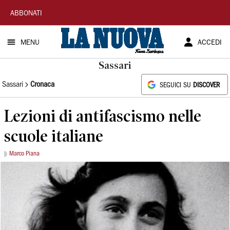
La
ABBONATI
Nuova
MENU
ACCEDI
Sardegna
Sassari
Sassari
Cronaca
SEGUICI SU
DISCOVER
Lezioni di antifascismo nelle
scuole italiane
Marco Piana