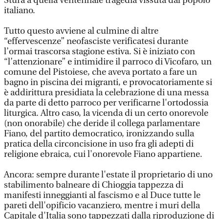
Stura a quella ventennale tragedia vissuta dal popolo
italiano.
Tutto questo avviene al culmine di altre
“effervescenze” neofasciste verificatesi durante
l’ormai trascorsa stagione estiva. Si è iniziato con
“l’attenzionare” e intimidire il parroco di Vicofaro, un
comune del Pistoiese, che aveva portato a fare un
bagno in piscina dei migranti, e provocatoriamente si
è addirittura presidiata la celebrazione di una messa
da parte di detto parroco per verificarne l'ortodossia
liturgica. Altro caso, la vicenda di un certo onorevole
(non onorabile) che deride il collega parlamentare
Fiano, del partito democratico, ironizzando sulla
pratica della circoncisione in uso fra gli adepti di
religione ebraica, cui l'onorevole Fiano appartiene.
Ancora: sempre durante l'estate il proprietario di uno
stabilimento balneare di Chioggia tappezza di
manifesti inneggianti al fascismo e al Duce tutte le
pareti dell'opificio vacanziero, mentre i muri della
Capitale d'Italia sono tappezzati dalla riproduzione di