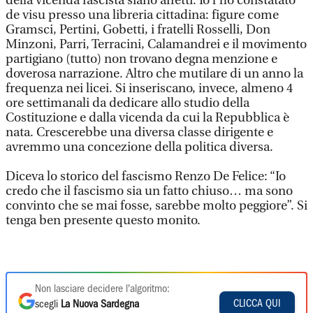
della vicenda fascista siano affetti. Io l’ho constatato
de visu presso una libreria cittadina: figure come
Gramsci, Pertini, Gobetti, i fratelli Rosselli, Don
Minzoni, Parri, Terracini, Calamandrei e il movimento
partigiano (tutto) non trovano degna menzione e
doverosa narrazione. Altro che mutilare di un anno la
frequenza nei licei. Si inseriscano, invece, almeno 4
ore settimanali da dedicare allo studio della
Costituzione e dalla vicenda da cui la Repubblica è
nata. Crescerebbe una diversa classe dirigente e
avremmo una concezione della politica diversa.
Diceva lo storico del fascismo Renzo De Felice: “Io
credo che il fascismo sia un fatto chiuso… ma sono
convinto che se mai fosse, sarebbe molto peggiore”. Si
tenga ben presente questo monito.
Non lasciare decidere l'algoritmo:
CLICCA QUI
scegli
La Nuova Sardegna