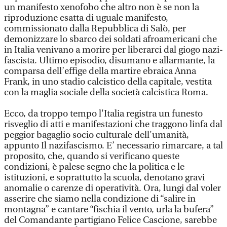
un manifesto xenofobo che altro non è se non la
riproduzione esatta di uguale manifesto,
commissionato dalla Repubblica di Salò, per
demonizzare lo sbarco dei soldati afroamericani che
in Italia venivano a morire per liberarci dal giogo nazi-
fascista. Ultimo episodio, disumano e allarmante, la
comparsa dell’effige della martire ebraica Anna
Frank, in uno stadio calcistico della capitale, vestita
con la maglia sociale della società calcistica Roma.
Ecco, da troppo tempo l'Italia registra un funesto
risveglio di atti e manifestazioni che traggono linfa dal
peggior bagaglio socio culturale dell'umanità,
appunto Il nazifascismo. E’ necessario rimarcare, a tal
proposito, che, quando si verificano queste
condizioni, è palese segno che la politica e le
istituzioni, e soprattutto la scuola, denotano gravi
anomalie o carenze di operatività. Ora, lungi dal voler
asserire che siamo nella condizione di “salire in
montagna” e cantare “fischia il vento, urla la bufera”
del Comandante partigiano Felice Cascione, sarebbe