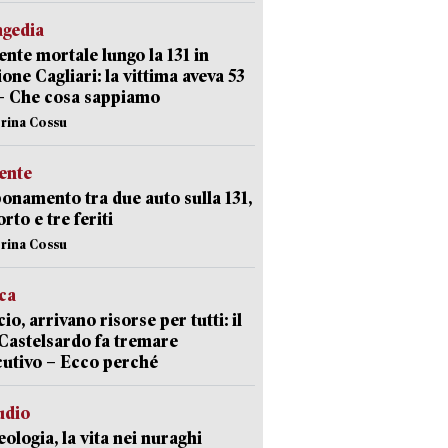
agedia
ente mortale lungo la 131 in
ione Cagliari: la vittima aveva 53
– Che cosa sappiamo
erina Cossu
ente
namento tra due auto sulla 131,
rto e tre feriti
erina Cossu
ica
cio, arrivano risorse per tutti: il
Castelsardo fa tremare
cutivo – Ecco perché
udio
ologia, la vita nei nuraghi