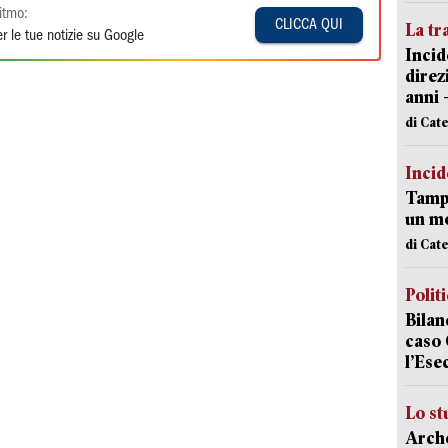
itmo:
CLICCA QUI
La tr
r le tue notizie su Google
Incid
direz
anni 
di Cat
Incid
Tampo
un mo
di Cat
Polit
Bilan
caso 
l’Ese
Lo st
Arche