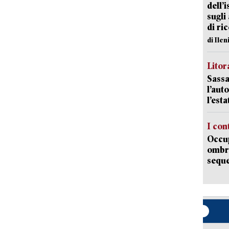
dell’
sugli
di ri
di Ile
Litora
Sassa
l’auto
l’est
I con
Occup
ombrel
sequ