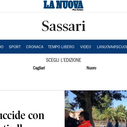
Sassari
DO
SPORT
CRONACA
TEMPO LIBERO
VIDEO
LANUOVA@SCUO
SCEGLI L'EDIZIONE
Cagliari
Nuoro
 uccide con