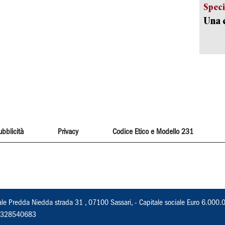
Speci
Una c
ubblicità
Privacy
Codice Etico e Modello 231
ale Predda Niedda strada 31 , 07100 Sassari, - Capitale sociale Euro 6.000.
 02328540683