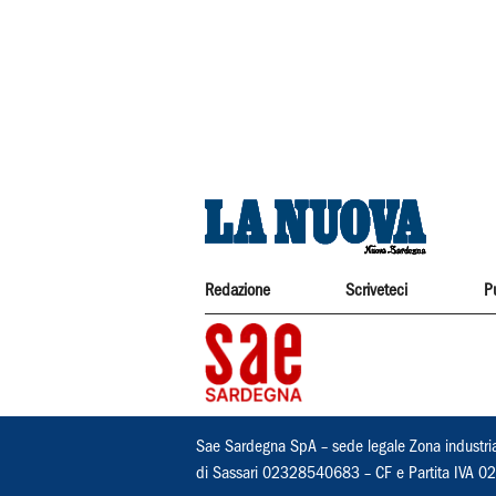
Redazione
Scriveteci
P
Sae Sardegna SpA – sede legale Zona industri
di Sassari 02328540683 – CF e Partita IVA