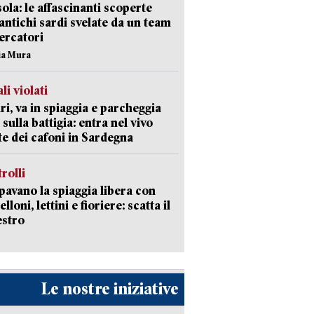
isola: le affascinanti scoperte
 antichi sardi svelate da un team
cercatori
nia Mura
li violati
ri, va in spiaggia e parcheggia
 sulla battigia: entra nel vivo
ate dei cafoni in Sardegna
trolli
avano la spiaggia libera con
loni, lettini e fioriere: scatta il
estro
Le nostre iniziative