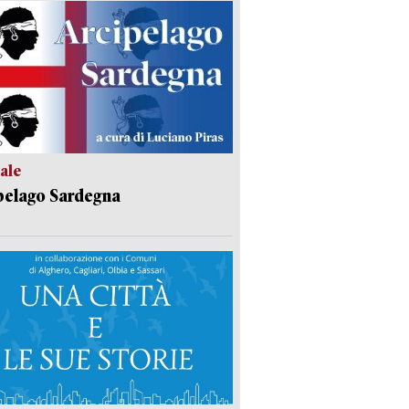
ale
pelago Sardegna