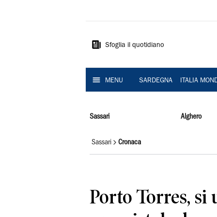
La
Nuova
Sardegna
Sfoglia il quotidiano
MENU
SARDEGNA
ITALIA MON
Sassari
Alghero
Sassari
Cronaca
Porto Torres, si