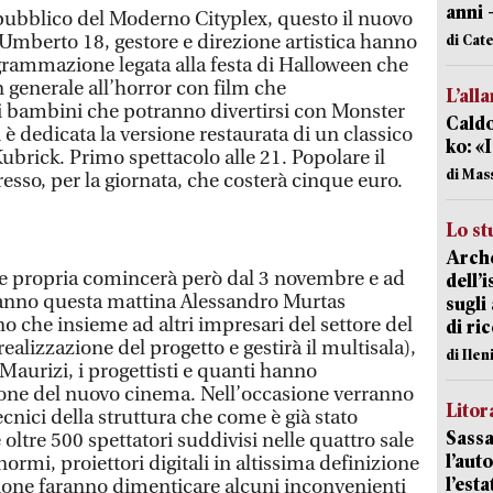
anni 
l pubblico del Moderno Cityplex, questo il nuovo
Umberto 18, gestore e direzione artistica hanno
di Cat
grammazione legata alla festa di Halloween che
n generale all’horror con film che
L’all
i bambini che potranno divertirsi con Monster
Caldo
li è dedicata la versione restaurata di un classico
ko: «
brick. Primo spettacolo alle 21. Popolare il
di Mas
resso, per la giornata, che costerà cinque euro.
Lo st
Arche
 propria comincerà però dal 3 novembre e ad
dell’
aranno questa mattina Alessandro Murtas
sugli
no che insieme ad altri impresari del settore del
di ri
ealizzazione del progetto e gestirà il multisala),
di Ile
e Maurizi, i progettisti e quanti hanno
zione del nuovo cinema. Nell’occasione verranno
Litora
tecnici della struttura che come è già stato
Sassa
oltre 500 spettatori suddivisi nelle quattro sale
l’auto
ormi, proiettori digitali in altissima definizione
l’est
ione faranno dimenticare alcuni inconvenienti