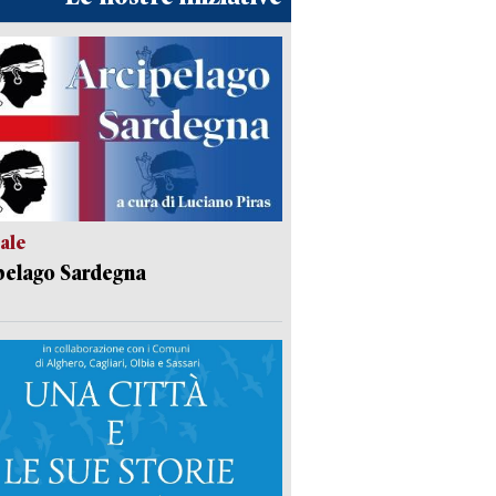
ale
pelago Sardegna