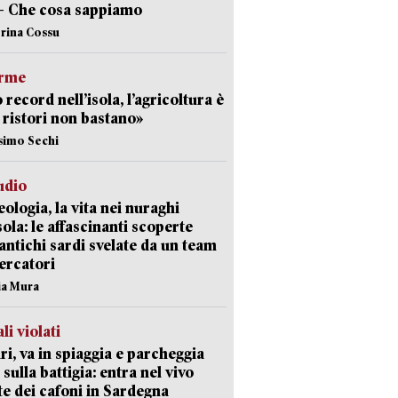
– Che cosa sappiamo
erina Cossu
arme
 record nell’isola, l’agricoltura è
I ristori non bastano»
simo Sechi
udio
ologia, la vita nei nuraghi
isola: le affascinanti scoperte
 antichi sardi svelate da un team
cercatori
nia Mura
li violati
ri, va in spiaggia e parcheggia
 sulla battigia: entra nel vivo
ate dei cafoni in Sardegna