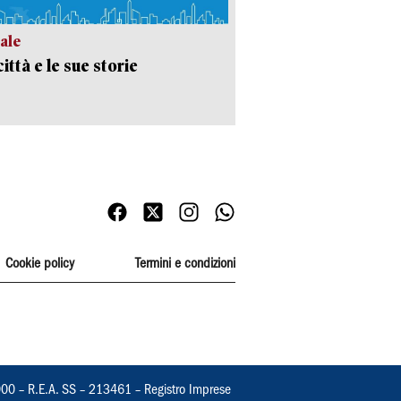
ale
ittà e le sue storie
Cookie policy
Termini e condizioni
000 – R.E.A. SS – 213461 – Registro Imprese