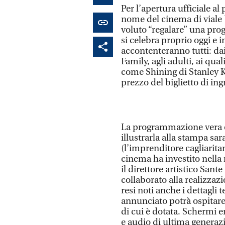
Per l’apertura ufficiale a
nome del cinema di viale 
voluto “regalare” una pro
si celebra proprio oggi e i
accontenteranno tutti: da
Family, agli adulti, ai qua
come Shining di Stanley Ku
prezzo del biglietto di ing
La programmazione vera e
illustrarla alla stampa s
(l’imprenditore cagliarita
cinema ha investito nella r
il direttore artistico Sant
collaborato alla realizza
resi noti anche i dettagli 
annunciato potrà ospitare 
di cui è dotata. Schermi en
e audio di ultima generaz