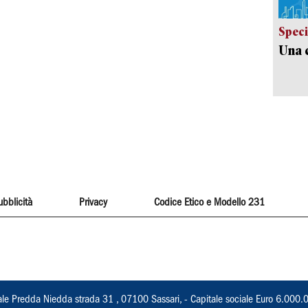
Speci
Una c
ubblicità
Privacy
Codice Etico e Modello 231
ale Predda Niedda strada 31 , 07100 Sassari, - Capitale sociale Euro 6.000.