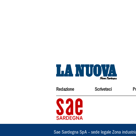
Redazione
Scriveteci
P
Sae Sardegna SpA – sede legale Zona industri