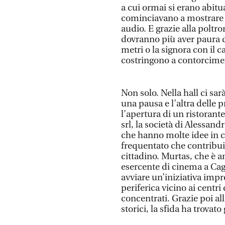
a cui ormai si erano abitu
cominciavano a mostrare i 
audio. E grazie alla poltro
dovranno più aver paura di
metri o la signora con il 
costringono a contorcimen
Non solo. Nella hall ci sar
una pausa e l’altra delle 
l’apertura di un ristorant
srl, la società di Alessand
che hanno molte idee in c
frequentato che contribui
cittadino. Murtas, che è 
esercente di cinema a Cagl
avviare un’iniziativa impr
periferica vicino ai centri
concentrati. Grazie poi a
storici, la sfida ha trova