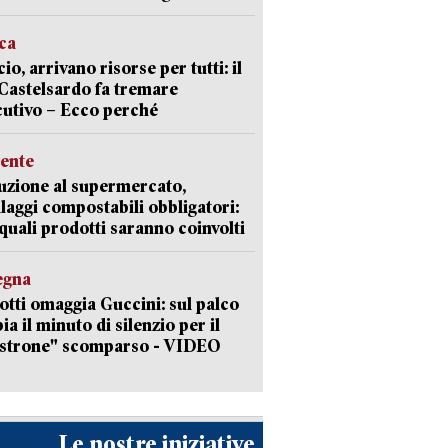
ica
cio, arrivano risorse per tutti: il
Castelsardo fa tremare
cutivo – Ecco perché
ente
uzione al supermercato,
laggi compostabili obbligatori:
quali prodotti saranno coinvolti
egna
otti omaggia Guccini: sul palco
ia il minuto di silenzio per il
strone" scomparso - VIDEO
Le nostre iniziative