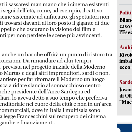
ati i sassaresi man mano che i cinema esistenti
segni dell’età, come, ad esempio, il cattivo
Polit
ncine sistemate ad anfiteatro, gli spettatori non
Bilan
 trovarsi davanti al loro posto il gigante di due
caso 
cappello che oscurano la visione del film e
l’Ese
ti per non perdere le scene più avvincenti.
Ambi
à anche un bar che offrirà un punto di ristoro tra
Rivol
proiezioni. Da rimandare ad altri tempi i
imbal
e, prevista nel progetto iniziale della Moderno
ecco 
ro Murtas e degli altri imprenditori, sardi e non,
antiere per far ritornare il Moderno un luogo
Sard
sca a ridare slancio al sonnacchioso centro
Jovan
anche presidente dell’Anec Sardegna ed
di Olb
iari, lo aveva detto a suo tempo che preferiva
"Mae
enditoriale nel cuore della città e non in un’area
 commerciali, dove in Italia i multisala sono
lla legge Franceschini sul recupero dei cinema
to gambe e finanziamenti.