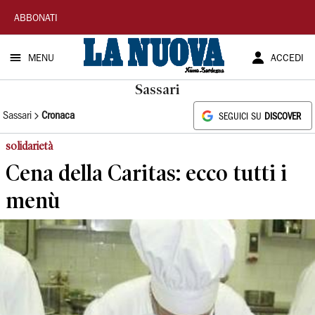
La
ABBONATI
Nuova
MENU
ACCEDI
Sardegna
Sassari
Sassari
Cronaca
SEGUICI SU
DISCOVER
solidarietà
Cena della Caritas: ecco tutti i
menù