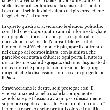
la destra diventano i 5 stelle, il voto utile contro i 5
stelle diventa il centrodestra, la sinistra di Claudio
Fava non si schioda dal risultato del giro precedente.
Peggio di così, si muore.
In questo quadro si avvicinano le elezioni politiche,
con il Pd che - dopo quattro anni di riforme sbagliate
e impopolari - torna sui suoi passi rispetto alla
narrazione renziana dell'autosufficienza e del
fantomatico 40% che non c'è più, apre il confronto
nel campo del centrosinistra, con la sinistra che
parrebbe orientata a chiudere ogni porta. Il tutto in
un contesto sociale disgregato, distante, disgustato da
un teatrino che pare più la contorsione dei gruppi
dirigenti che la discussione intorno a un progetto per
il Paese.
Stravinceranno le destre, se si prosegue così. E
vincerà una destra nella quale la componente
xenofoba e post fascista avrà un peso decisamente
superiore rispetto al passato. È un problema questo?
Per me sì e penso anche per tutti coloro ai quali la