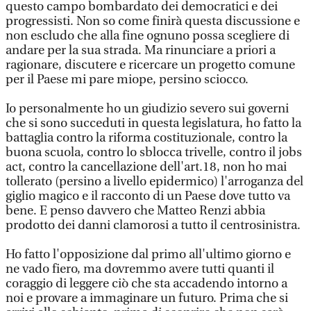
questo campo bombardato dei democratici e dei
progressisti. Non so come finirà questa discussione e
non escludo che alla fine ognuno possa scegliere di
andare per la sua strada. Ma rinunciare a priori a
ragionare, discutere e ricercare un progetto comune
per il Paese mi pare miope, persino sciocco.
Io personalmente ho un giudizio severo sui governi
che si sono succeduti in questa legislatura, ho fatto la
battaglia contro la riforma costituzionale, contro la
buona scuola, contro lo sblocca trivelle, contro il jobs
act, contro la cancellazione dell'art.18, non ho mai
tollerato (persino a livello epidermico) l'arroganza del
giglio magico e il racconto di un Paese dove tutto va
bene. E penso davvero che Matteo Renzi abbia
prodotto dei danni clamorosi a tutto il centrosinistra.
Ho fatto l'opposizione dal primo all'ultimo giorno e
ne vado fiero, ma dovremmo avere tutti quanti il
coraggio di leggere ciò che sta accadendo intorno a
noi e provare a immaginare un futuro. Prima che si