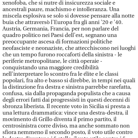
xenofoba, che si nutre di insicurezza sociale e
ancestrali paure, machismo e intolleranza. Una
miscela esplosiva se solo si dovesse pensare alla notte
buia che attraversò l'Europa fra gli anni '20 e '40.
Austria, Germania, Francia, per non parlare del
quadro politico nei Paesi dell'est, segnano una
preoccupante ascesa di formazioni politiche
neofasciste e neonaziste, che attecchiscono nei luoghi
che un tempo furono roccaforti della sinistra - le
periferie metropolitane, le città operaie -
conquistando una maggiore credibilità
nell'interpretare lo scontro fra le élite e le classi
popolari, fra alto e basso si direbbe, in tempi nei quali
la distinzione fra destra e sinistra parrebbe rarefatta,
confusa, sia dalla propaganda populista che a causa
degli errori fatti dai progressisti in questi decenni di
sbronza liberista. Il recente voto in Sicilia si presta a
una lettura drammatica: vince una destra-destra, il
movimento di Grillo diventa il primo partito, il
centrosinistra corre diviso, ma anche sommato non
sfiora nemmeno il secondo posto, il voto utile contro