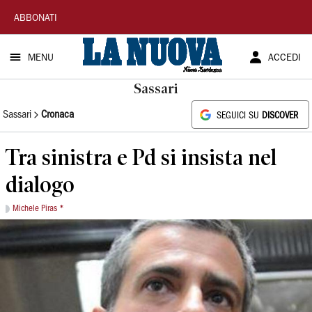
La
ABBONATI
Nuova
MENU
ACCEDI
Sardegna
Sassari
Sassari
Cronaca
SEGUICI SU
DISCOVER
Tra sinistra e Pd si insista nel
dialogo
Michele Piras *