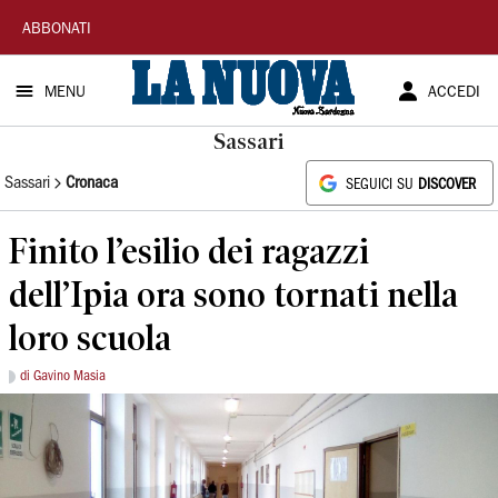
La
ABBONATI
Nuova
MENU
ACCEDI
Sardegna
Sassari
Sassari
Cronaca
SEGUICI SU
DISCOVER
Finito l’esilio dei ragazzi
dell’Ipia ora sono tornati nella
loro scuola
di Gavino Masia