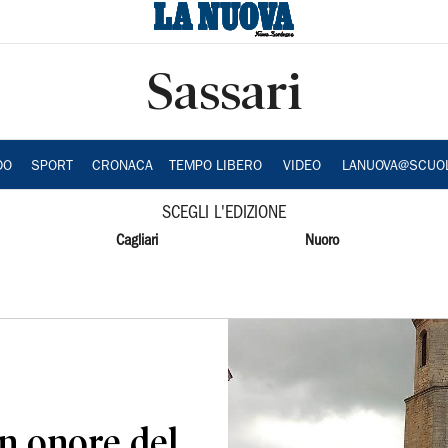
Sassari
DO
SPORT
CRONACA
TEMPO LIBERO
VIDEO
LANUOVA@SCUO
SCEGLI L'EDIZIONE
Cagliari
Nuoro
in onore del