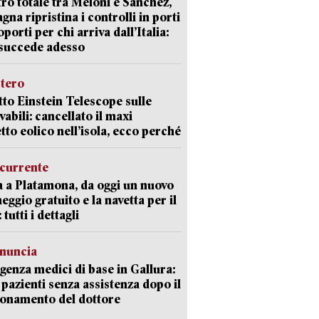
ro totale tra Meloni e Sanchez,
agna ripristina i controlli in porti
oporti per chi arriva dall’Italia:
succede adesso
stero
etto Einstein Telescope sulle
vabili: cancellato il maxi
tto eolico nell’isola, ecco perché
currente
a a Platamona, da oggi un nuovo
eggio gratuito e la navetta per il
tutti i dettagli
enuncia
enza medici di base in Gallura:
 pazienti senza assistenza dopo il
onamento del dottore