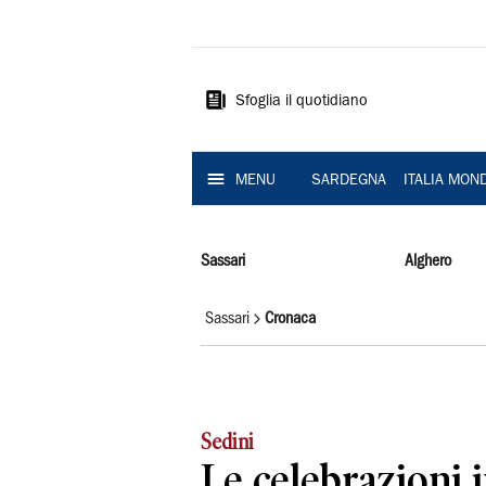
La
Nuova
Sardegna
Sfoglia il quotidiano
MENU
SARDEGNA
ITALIA MON
Sassari
Alghero
Sassari
Cronaca
Sedini
Le celebrazioni 