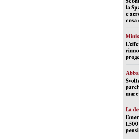
Scont
la Sp
e aer
cosa 
Mini
L’eff
rinno
proge
Abba
Svolt
parch
mare: 
La d
Emerg
1.500
pensi