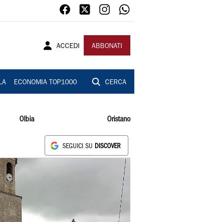
ACCEDI
ABBONATI
LA
ECONOMIA TOP1000
CERCA
Olbia
Oristano
SEGUICI SU
DISCOVER