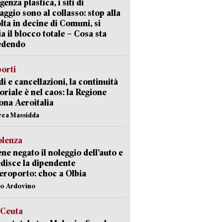
enza plastica, i siti di
aggio sono al collasso: stop alla
lta in decine di Comuni, si
ia il blocco totale – Cosa sta
edendo
orti
di e cancellazioni, la continuità
toriale è nel caos: la Regione
ona Aeroitalia
rea Massidda
olenza
ene negato il noleggio dell’auto e
disce la dipendente
aeroporto: choc a Olbia
lo Ardovino
 Ceuta