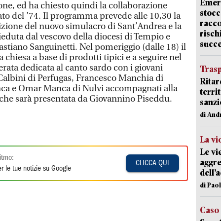
Emerg
one, ed ha chiesto quindi la collaborazione
stocc
ato del ’74. Il programma prevede alle 10,30 la
racco
zione del nuovo simulacro di Sant’Andrea e la
risch
eduta dal vescovo della diocesi di Tempio e
succ
iano Sanguinetti. Nel pomeriggio (dalle 18) il
a chiesa a base di prodotti tipici e a seguire nel
rata dedicata al canto sardo con i giovani
Trasp
albini di Perfugas, Francesco Manchia di
Ritar
ca e Omar Manca di Nulvi accompagnati alla
terri
, che sarà presentata da Giovannino Piseddu.
sanzi
di And
La vi
Le vi
itmo:
aggre
CLICCA QUI
r le tue notizie su Google
dell’
di Pao
Caso