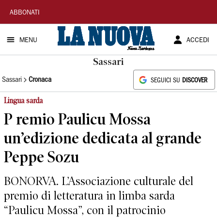
La
ABBONATI
Nuova
MENU
ACCEDI
Sardegna
Sassari
Sassari
Cronaca
SEGUICI SU
DISCOVER
Lingua sarda
P remio Paulicu Mossa
un’edizione dedicata al grande
Peppe Sozu
BONORVA. L’Associazione culturale del
premio di letteratura in limba sarda
“Paulicu Mossa”, con il patrocinio