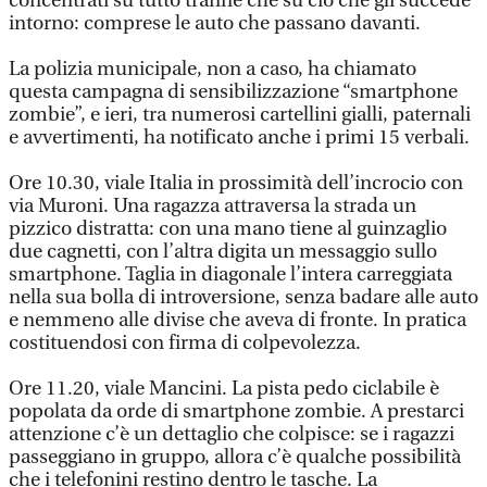
concentrati su tutto tranne che su ciò che gli succede
intorno: comprese le auto che passano davanti.
La polizia municipale, non a caso, ha chiamato
questa campagna di sensibilizzazione “smartphone
zombie”, e ieri, tra numerosi cartellini gialli, paternali
e avvertimenti, ha notificato anche i primi 15 verbali.
Ore 10.30, viale Italia in prossimità dell’incrocio con
via Muroni. Una ragazza attraversa la strada un
pizzico distratta: con una mano tiene al guinzaglio
due cagnetti, con l’altra digita un messaggio sullo
smartphone. Taglia in diagonale l’intera carreggiata
nella sua bolla di introversione, senza badare alle auto
e nemmeno alle divise che aveva di fronte. In pratica
costituendosi con firma di colpevolezza.
Ore 11.20, viale Mancini. La pista pedo ciclabile è
popolata da orde di smartphone zombie. A prestarci
attenzione c’è un dettaglio che colpisce: se i ragazzi
passeggiano in gruppo, allora c’è qualche possibilità
che i telefonini restino dentro le tasche. La