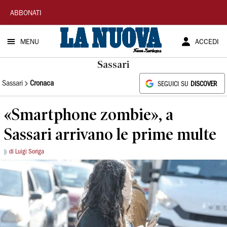
La
ABBONATI
Nuova
MENU
ACCEDI
Sardegna
Sassari
Sassari
Cronaca
SEGUICI SU
DISCOVER
«Smartphone zombie», a
Sassari arrivano le prime multe
di Luigi Soriga