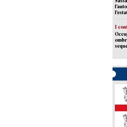
Sassa
l’auto
l’est
I con
Occup
ombrel
sequ