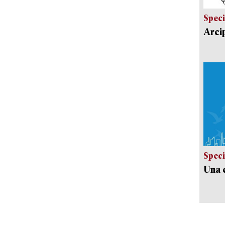
Speci
Arci
Speci
Una c