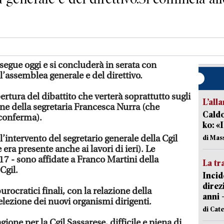
osegue oggi e si concluderà in serata con
ll’assemblea generale e del direttivo.
ertura del dibattito che verterà soprattutto sugli
L’all
ione della segretaria Francesca Nurra (che
Caldo
iconferma).
ko: «
’intervento del segretario generale della Cgil
di Mas
era presente anche ai lavori di ieri). Le
 17 - sono affidate a Franco Martini della
La tr
Cgil.
Incid
direz
ocratici finali, con la relazione della
anni 
elezione dei nuovi organismi dirigenti.
di Cat
gione per la Cgil Sassarese, difficile e piena di