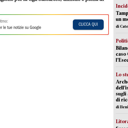
Incid
Tampo
un mo
itmo:
CLICCA QUI
di Cat
r le tue notizie su Google
Polit
Bilan
caso 
l’Ese
Lo st
Arche
dell’
sugli
di ri
di Ile
Litora