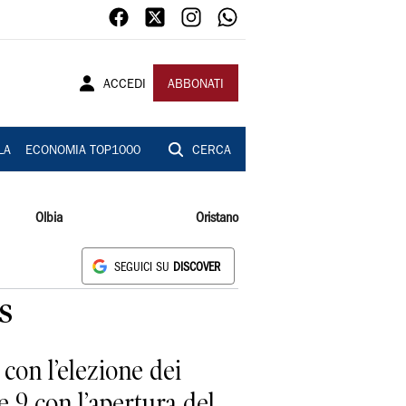
ACCEDI
ABBONATI
LA
ECONOMIA TOP1000
CERCA
Olbia
Oristano
SEGUICI SU
DISCOVER
s
 con l’elezione dei
e 9 con l’apertura del