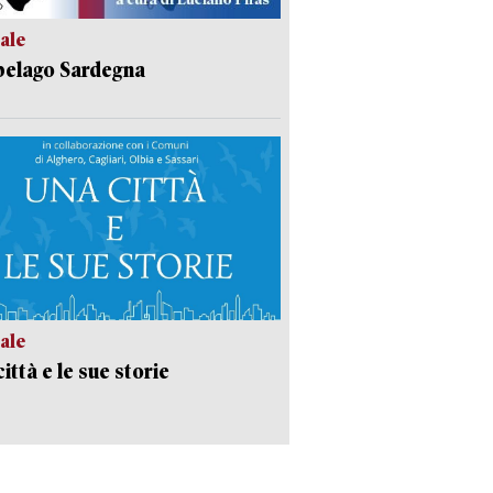
ale
pelago Sardegna
ale
ittà e le sue storie