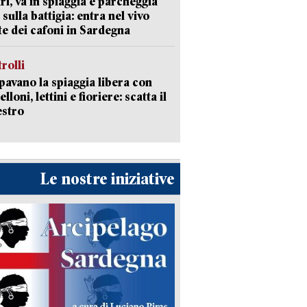
ri, va in spiaggia e parcheggia
 sulla battigia: entra nel vivo
ate dei cafoni in Sardegna
trolli
avano la spiaggia libera con
loni, lettini e fioriere: scatta il
estro
Le nostre iniziative