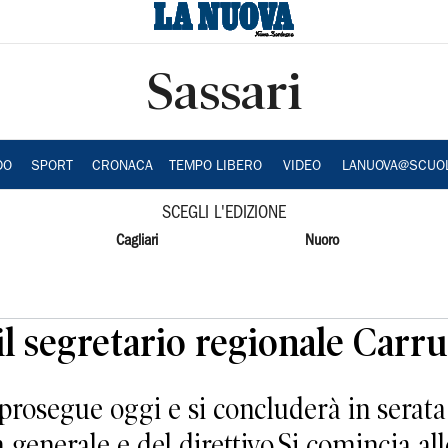
Sassari
DO
SPORT
CRONACA
TEMPO LIBERO
VIDEO
LANUOVA@SCUO
SCEGLI L'EDIZIONE
Cagliari
Nuoro
il segretario regionale Carru
 prosegue oggi e si concluderà in serata
 generale e del direttivo.Si comincia all