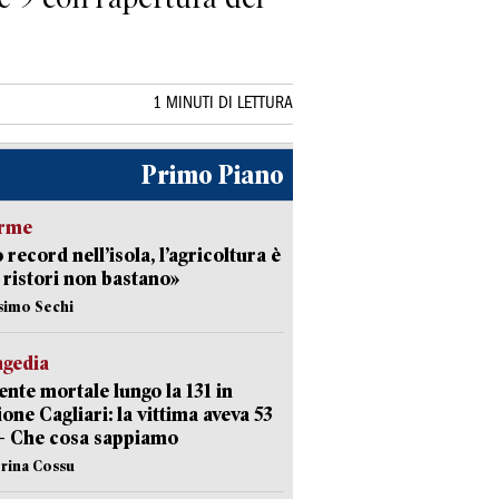
1 MINUTI DI LETTURA
Primo Piano
arme
 record nell’isola, l’agricoltura è
I ristori non bastano»
simo Sechi
agedia
ente mortale lungo la 131 in
ione Cagliari: la vittima aveva 53
– Che cosa sappiamo
erina Cossu