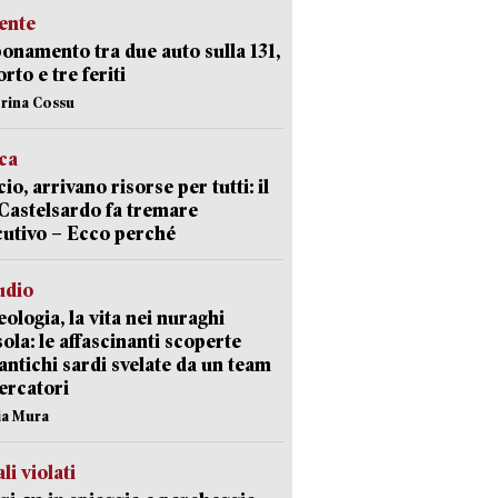
ente
namento tra due auto sulla 131,
rto e tre feriti
erina Cossu
ica
cio, arrivano risorse per tutti: il
Castelsardo fa tremare
cutivo – Ecco perché
udio
ologia, la vita nei nuraghi
isola: le affascinanti scoperte
 antichi sardi svelate da un team
cercatori
nia Mura
li violati